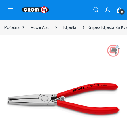
0
Početna
Ručni Alat
Kliješta
Knipex Kliješta Za Kv