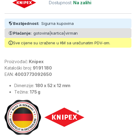
Dostupnost:
Na zalihi
Bezbjednost:
Sigurna kupovina
Plaćanje:
gotovina|kartica|virman
Sve cijene su izražene u KM sa uračunatim PDV-om.
Proizvođač:
Knipex
Kataloški broj:
91 91 180
EAN:
4003773092650
Dimenzije:
180 x 52 x 12 mm
Težina:
175 g