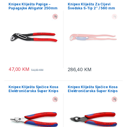
Knipex Kliješta Papige –
Knipex Kliješta Za Cijevi
Papagajke Alligator 250mm
Švedska S-Tip 2″ / 560 mm
– 88 01 250
Brzo Podešavanje – 83 60
020
47,00
KM
286,40
KM
54,00
KM
Knipex Kliješta Sječice Kosa
Knipex Kliješta Sječice Kosa
Elektroničarska Super Knips
Elektroničarska Super Knips
XL 140mm – 78 03 140
XL 140mm – 78 61 140