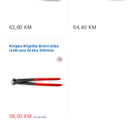
62,60
KM
64,40
KM
Knipex Kliješta Armiračka
Izolirana Drška 300mm
Crna – 99 11 300
58,00
KM
67,00
KM