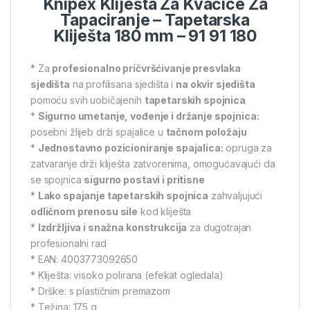
Knipex Kliješta Za Kvačice Za
Tapaciranje – Tapetarska
Kliješta 180 mm – 91 91 180
* Za
profesionalno pričvršćivanje presvlaka
sjedišta
na profilisana sjedišta i
na okvir sjedišta
pomoću svih uobičajenih
tapetarskih spojnica
*
Sigurno umetanje, vođenje i držanje spojnica:
posebni žlijeb drži spajalice u
tačnom položaju
*
Jednostavno pozicioniranje spajalica:
opruga za
zatvaranje drži kliješta zatvorenima, omogućavajući da
se spojnica
sigurno postavi i pritisne
*
Lako spajanje tapetarskih spojnica
zahvaljujući
odličnom prenosu sile
kod kliješta
*
Izdržljiva i snažna konstrukcija
za dugotrajan
profesionalni rad
* EAN: 4003773092650
* Kliješta: visoko polirana (efekat ogledala)
* Drške: s plastičnim premazom
* Težina: 175 g