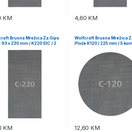
0
KM
4,60
KM
craft Brusna Mrežica Za Gips
Wolfcraft Brusna Mrežica Z
 93 x 230 mm / K220 SIC / 2
Ploče K120 / 225 mm / 5 kom
– 1987000
2287000
0
KM
12,60
KM