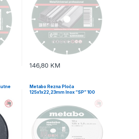
146,80
KM
Kutne
Metabo Rezna Ploča
125x1x22,23mm Inox “SP” 100
Years U Kutiji / 10 kom –
616399000