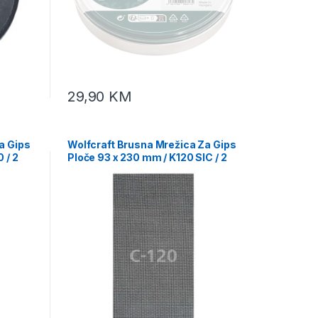
29,90
KM
a Gips
Wolfcraft Brusna Mrežica Za Gips
 / 2
Ploče 93 x 230 mm / K120 SIC / 2
kom – 1997000