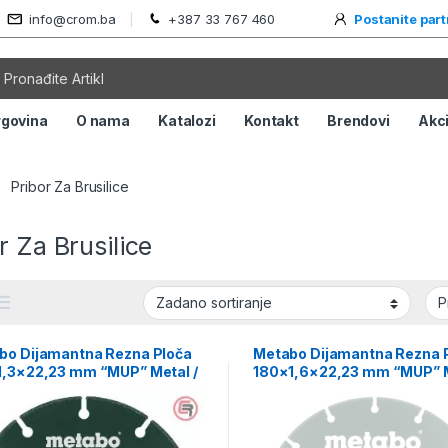
info@crom.ba
+387 33 767 460
Postanite par
rgovina
O nama
Katalozi
Kontakt
Brendovi
Akci
Pribor Za Brusilice
r Za Brusilice
bo Dijamantna Rezna Ploča
Metabo Dijamantna Rezna 
1,3×22,23 mm “MUP” Metal /
180×1,6×22,23 mm “MUP” M
rsal Professional –
Universal Professional –
548000
628549000