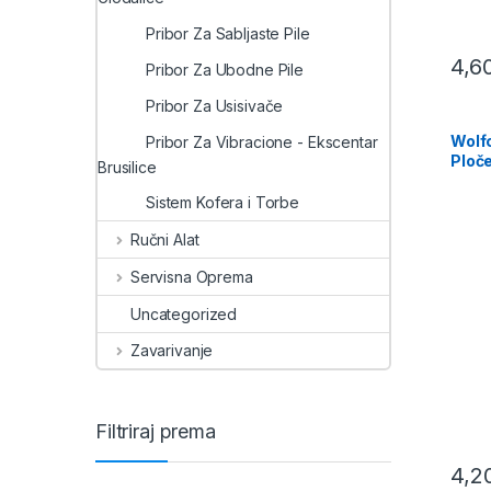
Pribor Za Sabljaste Pile
4,6
Pribor Za Ubodne Pile
Pribor Za Usisivače
Wolf
Pribor Za Vibracione - Ekscentar
Ploče
Brusilice
kom 
Sistem Kofera i Torbe
Ručni Alat
Servisna Oprema
Uncategorized
Zavarivanje
Filtriraj prema
4,2