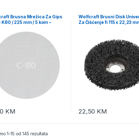
craft Brusna Mrežica Za Gips
Wolfcraft Brusni Disk Unive
 K80 / 225 mm / 5 kom –
Za Čišćenje fi 115 x 22,23 m
000
1673000
60
KM
22,50
KM
mo 1–15 od 145 rezultata