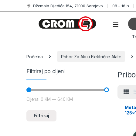
Džemala Bijedića 154, 71000 Sarajevo
08 – 16 h
T
Početna
Pribor Za Aku i Električne Alate
Filtriraj po cijeni
Pribo
Cijena:
0 KM
—
640 KM
Meta
125×
Filtriraj
Unive
628