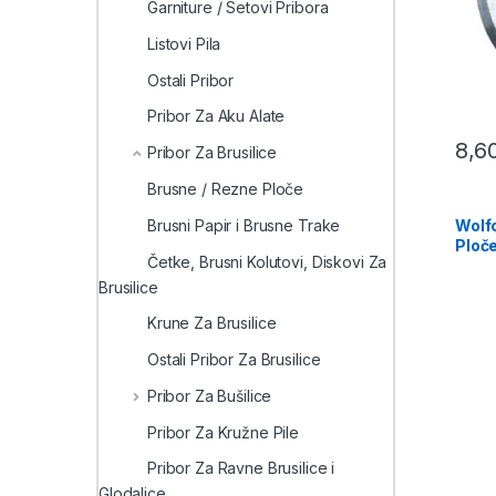
Garniture / Setovi Pribora
Listovi Pila
Ostali Pribor
Pribor Za Aku Alate
8,6
Pribor Za Brusilice
Brusne / Rezne Ploče
Brusni Papir i Brusne Trake
Wolf
Ploče
Četke, Brusni Kolutovi, Diskovi Za
kom 
Brusilice
Krune Za Brusilice
Ostali Pribor Za Brusilice
Pribor Za Bušilice
Pribor Za Kružne Pile
Pribor Za Ravne Brusilice i
Glodalice