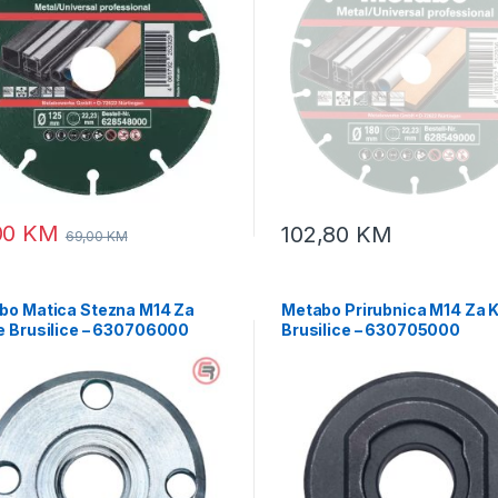
00
KM
102,80
KM
69,00
KM
bo Matica Stezna M14 Za
Metabo Prirubnica M14 Za 
e Brusilice – 630706000
Brusilice – 630705000