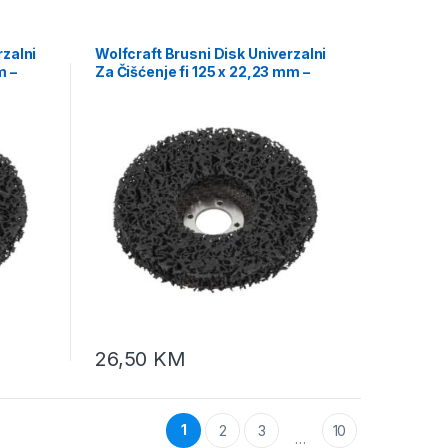
rzalni
Wolfcraft Brusni Disk Univerzalni
m –
Za Čišćenje fi 125 x 22,23 mm –
1672000
26,50
KM
1
2
3
10
…