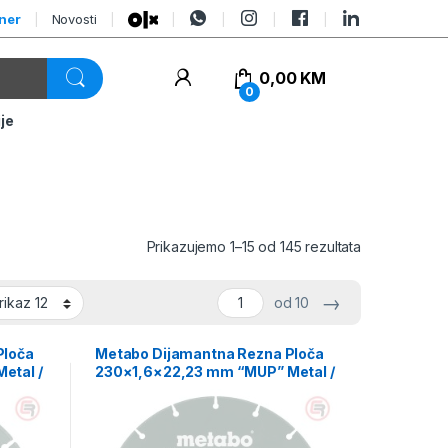
tner
Novosti
0,00
KM
0
je
Prikazujemo 1–15 od 145 rezultata
→
od 10
Ploča
Metabo Dijamantna Rezna Ploča
etal /
230×1,6×22,23 mm “MUP” Metal /
Universal Professional –
628550000