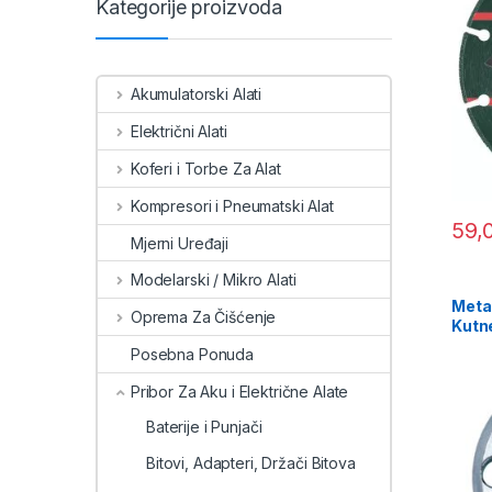
Kategorije proizvoda
Akumulatorski Alati
Električni Alati
Koferi i Torbe Za Alat
Kompresori i Pneumatski Alat
59,
Mjerni Uređaji
Modelarski / Mikro Alati
Meta
Oprema Za Čišćenje
Kutn
Posebna Ponuda
Pribor Za Aku i Električne Alate
Baterije i Punjači
Bitovi, Adapteri, Držači Bitova