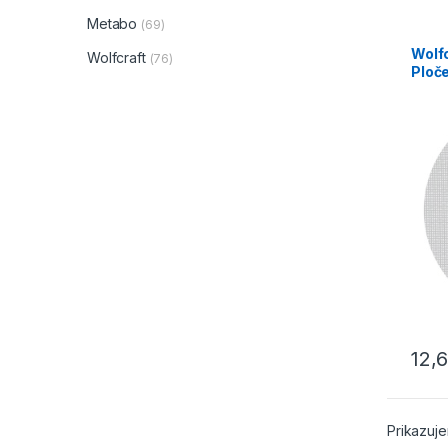
Metabo
(69)
Wolf
Wolfcraft
(76)
Ploče
5617
12,
Prikazuje