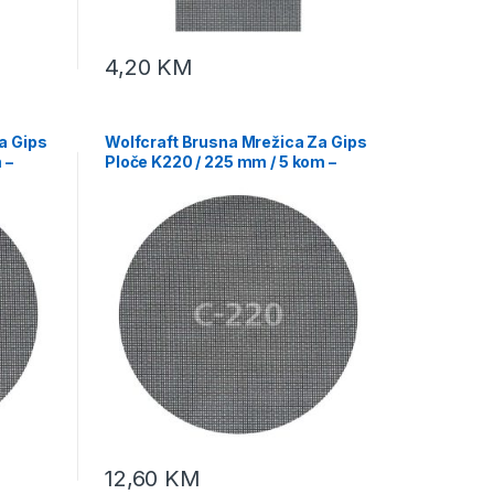
4,20
KM
a Gips
Wolfcraft Brusna Mrežica Za Gips
 –
Ploče K220 / 225 mm / 5 kom –
2288000
12,60
KM