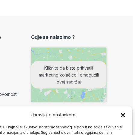
e
Gdje se nalazimo ?
Kliknite da biste prihvatili
marketing kolačiće i omogućili
ovaj sadržaj
ovornosti
Upravljajte pristankom
8-16 h
užili najbolje iskustvo, koristimo tehnologije poput kolačića za čuvanje
: ne radimo
up informacijama o uređaju. Suglasnost s ovim tehnologijama će nam