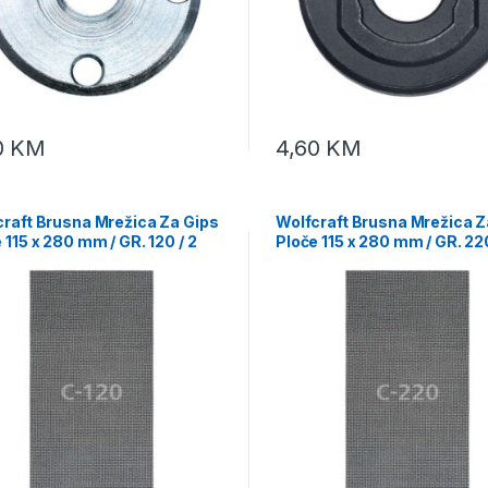
0
KM
4,60
KM
craft Brusna Mrežica Za Gips
Wolfcraft Brusna Mrežica Z
 115 x 280 mm / GR. 120 / 2
Ploče 115 x 280 mm / GR. 220
– 1996000
kom – 1988000