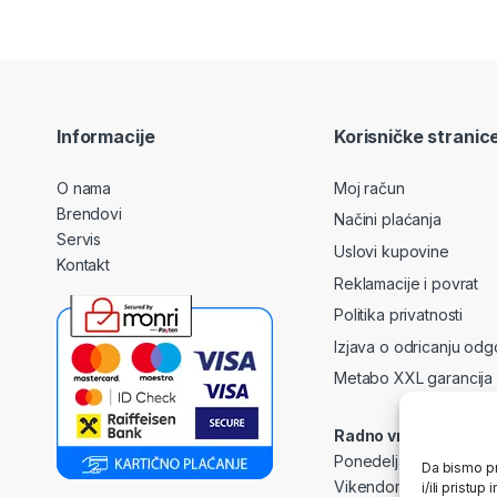
Informacije
Korisničke stranic
O nama
Moj račun
Brendovi
Načini plaćanja
Servis
Uslovi kupovine
Kontakt
Reklamacije i povrat
Politika privatnosti
Izjava o odricanju odg
Metabo XXL garancija
Radno vrijeme
Ponedeljak – Petak: 0
Da bismo pr
Vikendom i praznicima
i/ili prist