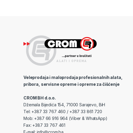
Veleprodaja i maloprodaja profesionalnih alata,
pribora, servisne opreme i opreme za čišćenje
CROM BH d.o.o.
Džemala Bijedića 154, 71000 Sarajevo, BiH
Tel: +387 33 767 460 / +387 33 861 720
Mob: +387 66 916 964 (Viber & WhatsApp)
Fax: +387 33 767 461
E-mail:
info@crom.ba