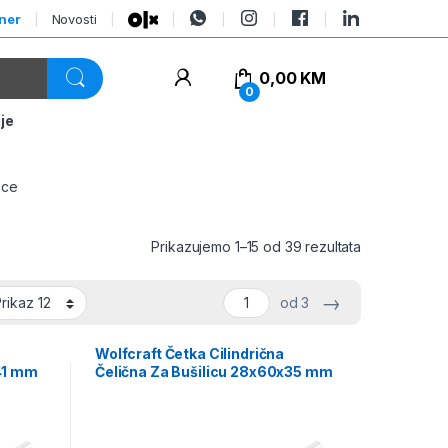
tner
Novosti
0,00
KM
0
je
ice
Prikazujemo 1–15 od 39 rezultata
→
od 3
Wolfcraft Četka Cilindrična
x41 mm
Čelična Za Bušilicu 28x60x35 mm
0
Prihvat fi 6 mm – 2104000