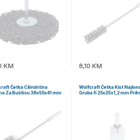
10
KM
8,10
KM
raft Četka Cilindrična
Wolfcraft Četka Kist Najlon
čna Za Bušilicu 38x55x41 mm
Gruba fi 25x25x1,2 mm Prih
at fi 10,5 mm – 2128000
1/4″ – 1510000