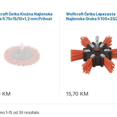
craft Četka Kružna Najlonska
Wolfcraft Četka Lepezasta
 fi 75×15/10×1,2 mm Prihvat
Najlonska Gruba fi 100×23/
 – 1500000
mm Prihvat 1/4″ – 1512000
0
KM
15,70
KM
mo 1–15 od 39 rezultata