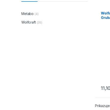
Wolf
Metabo
(4)
Gruba
1/4″
Wolfcraft
(35)
11,1
Prikazuje