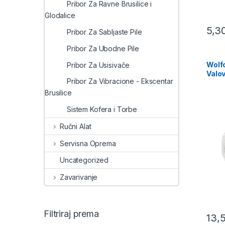
Pribor Za Ravne Brusilice i
Glodalice
5,3
Pribor Za Sabljaste Pile
Pribor Za Ubodne Pile
Wolfc
Pribor Za Usisivače
Valov
Pribor Za Vibracione - Ekscentar
Prihv
Brusilice
Sistem Kofera i Torbe
Ručni Alat
Servisna Oprema
Uncategorized
Zavarivanje
Filtriraj prema
13,