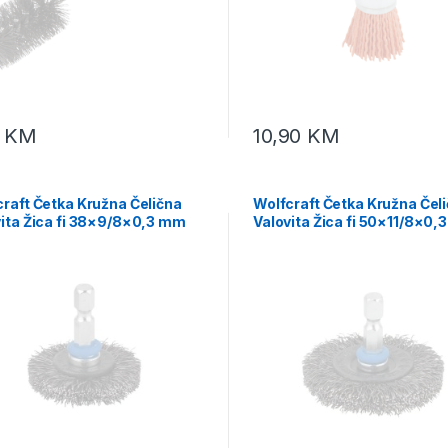
0
KM
10,90
KM
raft Četka Kružna Čelična
Wolfcraft Četka Kružna Čel
vita Žica fi 38×9/8×0,3 mm
Valovita Žica fi 50×11/8×0
at 1/4″ – 2709000
Prihvat 1/4″ – 2710000