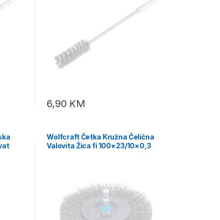
6,90
KM
ska
Wolfcraft Četka Kružna Čelična
vat
Valovita Žica fi 100×23/10×0,3
mm Prihvat 1/4″ – 2102000