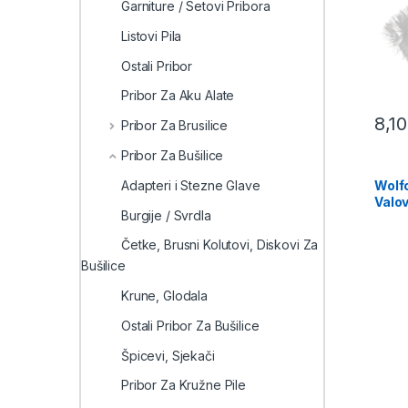
Garniture / Setovi Pribora
Listovi Pila
Ostali Pribor
Pribor Za Aku Alate
8,1
Pribor Za Brusilice
Pribor Za Bušilice
Adapteri i Stezne Glave
Wolfc
Valo
Burgije / Svrdla
Prihv
Četke, Brusni Kolutovi, Diskovi Za
Bušilice
Krune, Glodala
Ostali Pribor Za Bušilice
Špicevi, Sjekači
Pribor Za Kružne Pile