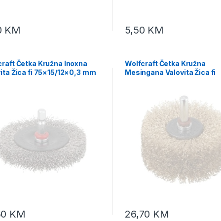
0
KM
5,50
KM
raft Četka Kružna Inoxna
Wolfcraft Četka Kružna
ita Žica fi 75×15/12×0,3 mm
Mesingana Valovita Žica fi
at 1/4″ – 2711000
80×23/35×0,25 mm Za Drv
Prihvat 8 mm – 2265000
50
KM
26,70
KM