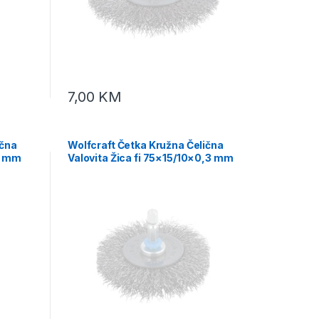
7,00
KM
ična
Wolfcraft Četka Kružna Čelična
,3 mm
Valovita Žica fi 75×15/10×0,3 mm
Prihvat 1/4″ – 2100000