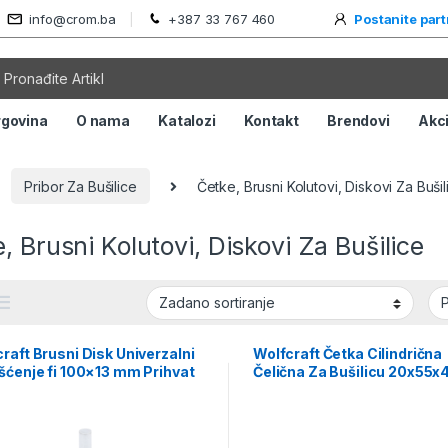
info@crom.ba
+387 33 767 460
Postanite par
rgovina
O nama
Katalozi
Kontakt
Brendovi
Akci
Pribor Za Bušilice
Četke, Brusni Kolutovi, Diskovi Za Bušil
, Brusni Kolutovi, Diskovi Za Bušilice
raft Brusni Disk Univerzalni
Wolfcraft Četka Cilindrična
šćenje fi 100×13 mm Prihvat
Čelična Za Bušilicu 20x55
 – 1674000
Prihvat fi 10,5 mm – 212700