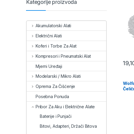
Kategorije proizvoda
Akumulatorski Alati
Električni Alati
Koferi i Torbe Za Alat
Kompresori i Pneumatski Alat
19,
Mjerni Uređaji
Modelarski / Mikro Alati
Wolfc
Oprema Za Čišćenje
Čeli
Prihv
Posebna Ponuda
Pribor Za Aku i Električne Alate
Baterije i Punjači
Bitovi, Adapteri, Držači Bitova