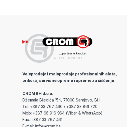
Veleprodaja i maloprodaja profesionalnih alata,
pribora, servisne opreme i opreme za čišćenje
CROM BH d.o.o.
Džemala Bijedića 154, 71000 Sarajevo, BiH
Tel: +387 33 767 460 / +387 33 861 720
Mob: +387 66 916 964 (Viber & WhatsApp)
Fax: +387 33 767 461
E-mail:
info@crom.ba