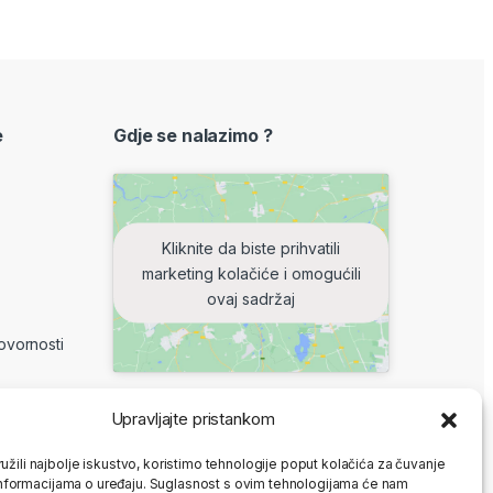
e
Gdje se nalazimo ?
Kliknite da biste prihvatili
marketing kolačiće i omogućili
ovaj sadržaj
ovornosti
Upravljajte pristankom
8-16 h
užili najbolje iskustvo, koristimo tehnologije poput kolačića za čuvanje
: ne radimo
up informacijama o uređaju. Suglasnost s ovim tehnologijama će nam