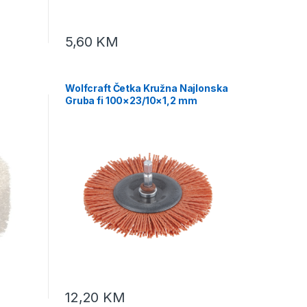
5,60
KM
Wolfcraft Četka Kružna Najlonska
Gruba fi 100×23/10×1,2 mm
o
Prihvat 1/4″ – 1502000
12,20
KM