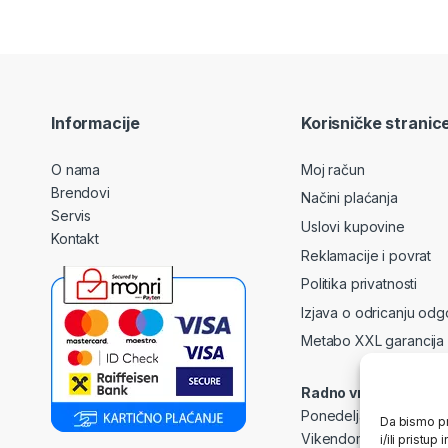
Informacije
Korisničke stranic
O nama
Moj račun
Brendovi
Načini plaćanja
Servis
Uslovi kupovine
Kontakt
Reklamacije i povrat
Politika privatnosti
Izjava o odricanju odg
Metabo XXL garancija
Radno vrijeme
Ponedeljak – Petak: 0
Da bismo pr
Vikendom i praznicima
i/ili prist