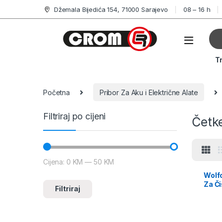
Džemala Bijedića 154, 71000 Sarajevo
08 – 16 h
T
Početna
Pribor Za Aku i Električne Alate
Filtriraj po cijeni
Četke
Cijena:
0 KM
—
50 KM
Wolfc
Za Či
Filtriraj
6 mm