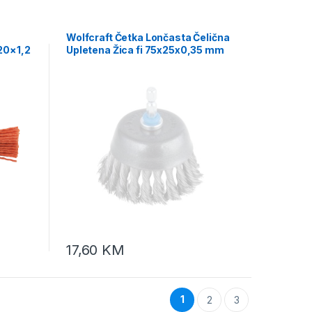
Wolfcraft Četka Lončasta Čelična
20×1,2
Upletena Žica fi 75x25x0,35 mm
Prihvat 1/4″ – 2704000
17,60
KM
1
2
3