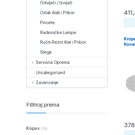
Odvijači / Izvijači
411
Ostali Alati i Pribor
Pincete
Radioničke Lampe
Knipe
Ručni Rezni Alat i Pribor
Konek
Stege
Servisna Oprema
Uncategorized
Zavarivanje
Filtriraj prema
378
Knipex
(19)