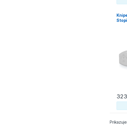
Knipe
Stop
Preci
323
Prikazuje