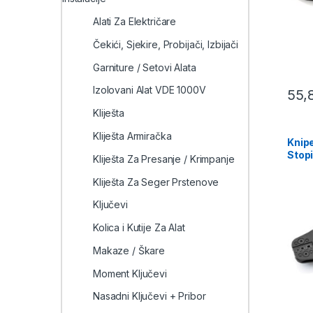
Alati Za Električare
Čekići, Sjekire, Probijači, Izbijači
Garniture / Setovi Alata
Izolovani Alat VDE 1000V
55,
Kliješta
Kliješta Armiračka
Knipe
Stopi
Kliješta Za Presanje / Krimpanje
– 97 
Kliješta Za Seger Prstenove
Ključevi
Kolica i Kutije Za Alat
Makaze / Škare
Moment Ključevi
Nasadni Ključevi + Pribor