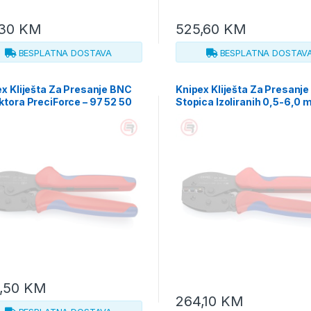
,30
KM
525,60
KM
BESPLATNA DOSTAVA
BESPLATNA DOSTAV
x Kliješta Za Presanje BNC
Knipex Kliješta Za Presanje
tora PreciForce – 97 52 50
Stopica Izoliranih 0,5-6,0
PreciForce – 97 52 36
,50
KM
264,10
KM