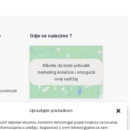
e
Gdje se nalazimo ?
Kliknite da biste prihvatili
marketing kolačiće i omogućili
ovaj sadržaj
ovornosti
Upravljajte pristankom
8-16 h
užili najbolje iskustvo, koristimo tehnologije poput kolačića za čuvanje
: ne radimo
up informacijama o uređaju. Suglasnost s ovim tehnologijama će nam