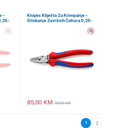
e –
Knipex Kliješta Za Krimpanje –
0,25-
Stiskanje Završnih Čahura 0,25-
16mm2 – 97 72 180
85,00
KM
98,00
KM
1
2