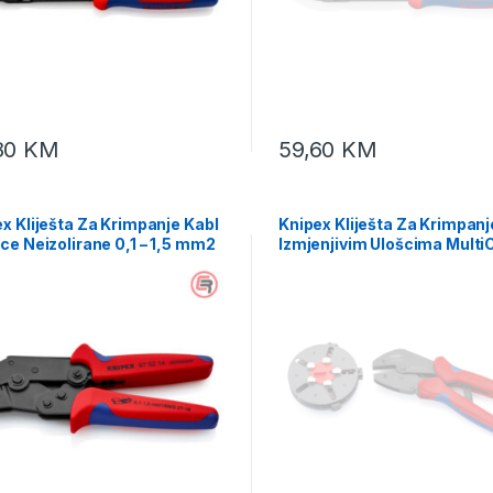
80
KM
59,60
KM
x Kliješta Za Krimpanje Kabl
Knipex Kliješta Za Krimpanj
ce Neizolirane 0,1 – 1,5 mm2
Izmjenjivim Ulošcima Multi
52 14
97 33 01