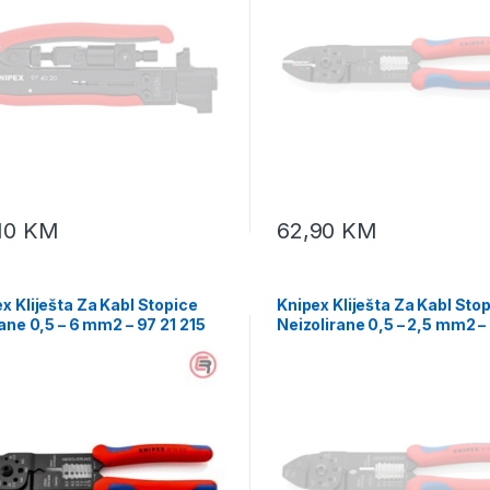
,10
KM
62,90
KM
x Kliješta Za Kabl Stopice
Knipex Kliješta Za Kabl Sto
rane 0,5 – 6 mm2 – 97 21 215
Neizolirane 0,5 – 2,5 mm2 –
215 B