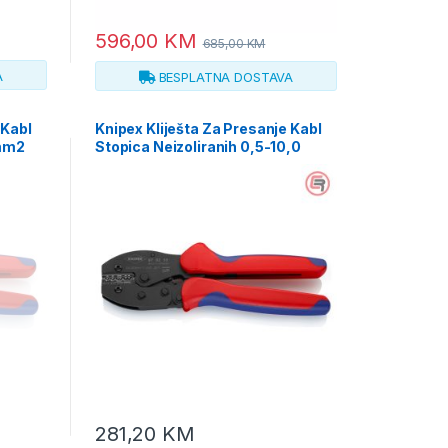
596,00
KM
685,00
KM
A
BESPLATNA DOSTAVA
 Kabl
Knipex Kliješta Za Presanje Kabl
 mm2
Stopica Neizoliranih 0,5-10,0
mm2 PreciForce – 97 52 33
281,20
KM