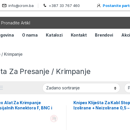
info@crom.ba
+387 33 767 460
Postanite par
rgovina
O nama
Katalozi
Kontakt
Brendovi
Akci
e / Krimpanje
šta Za Presanje / Krimpanje
x Alat Za Krimpanje
Knipex Kliješta Za Kabl Sto
ijalnih Konektora F, BNC i
Izolirane + Neizolirane 0,5 –
– 97 40 20 SB
mm2 – 97 22 240