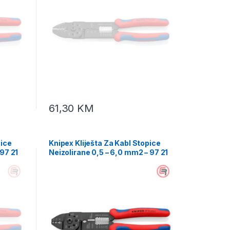
61,30
KM
pice
Knipex Kliješta Za Kabl Stopice
 97 21
Neizolirane 0,5 – 6,0 mm2 – 97 21
215 C