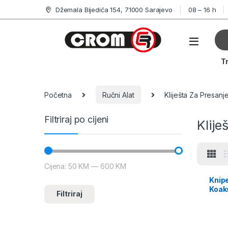
Džemala Bijedića 154, 71000 Sarajevo
08 – 16 h
T
Početna
Ručni Alat
Kliješta Za Presanj
Filtriraj po cijeni
Klije
Cijena:
50 KM
—
600 KM
Knipe
Koaks
Filtriraj
RCA 