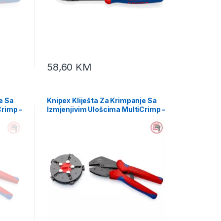
58,60
KM
e Sa
Knipex Kliješta Za Krimpanje Sa
Crimp –
Izmjenjivim Ulošcima MultiCrimp –
97 33 02