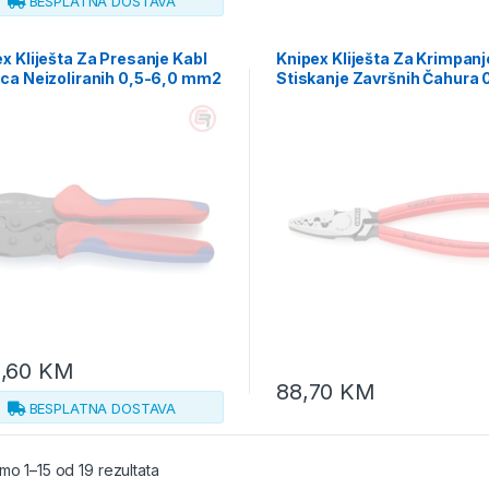
BESPLATNA DOSTAVA
x Kliješta Za Presanje Kabl
Knipex Kliješta Za Krimpanj
ica Neizoliranih 0,5-6,0 mm2
Stiskanje Završnih Čahura 
Force – 97 52 35
16mm2 – 97 71 180
,60
KM
88,70
KM
BESPLATNA DOSTAVA
mo 1–15 od 19 rezultata