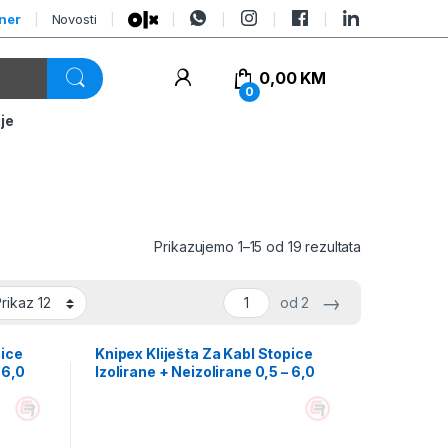
tner
Novosti
0,00
KM
0
je
Prikazujemo 1–15 od 19 rezultata
→
od 2
pice
Knipex Kliješta Za Kabl Stopice
 6,0
Izolirane + Neizolirane 0,5 – 6,0
mm2 – 97 32 240