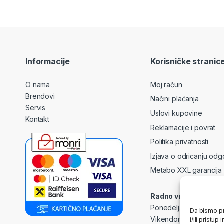
Informacije
Korisničke stranic
O nama
Moj račun
Brendovi
Načini plaćanja
Servis
Uslovi kupovine
Kontakt
Reklamacije i povrat
Politika privatnosti
Izjava o odricanju odg
Metabo XXL garancija
Radno vrijeme
Ponedeljak – Petak: 0
Da bismo pr
Vikendom i praznicima
i/ili prist