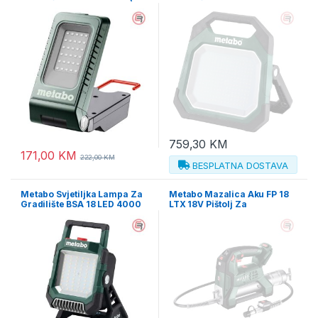
baterija i punjača) –
(bez baterija i punjača) –
601508850
601506850
759,30
KM
171,00
KM
222,00
KM
BESPLATNA DOSTAVA
Metabo Svjetiljka Lampa Za
Metabo Mazalica Aku FP 18
Gradilište BSA 18 LED 4000
LTX 18V Pištolj Za
(bez baterija i punjača) –
Podmazivanje (bez baterija i
601505850
punjača) – 600789850