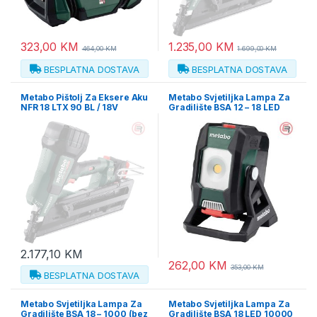
323,00
KM
1.235,00
KM
464,00
KM
1.699,00
KM
BESPLATNA DOSTAVA
BESPLATNA DOSTAVA
Metabo Pištolj Za Eksere Aku
Metabo Svjetiljka Lampa Za
NFR 18 LTX 90 BL / 18V
Gradilište BSA 12 – 18 LED
2xAKU (4,0Ah LiHD) ASC 145
2000 (bez baterija i punjača)
– 612090800
– 601504850
2.177,10
KM
262,00
KM
353,00
KM
BESPLATNA DOSTAVA
Metabo Svjetiljka Lampa Za
Metabo Svjetiljka Lampa Za
Gradilište BSA 18 – 1000 (bez
Gradilište BSA 18 LED 10000