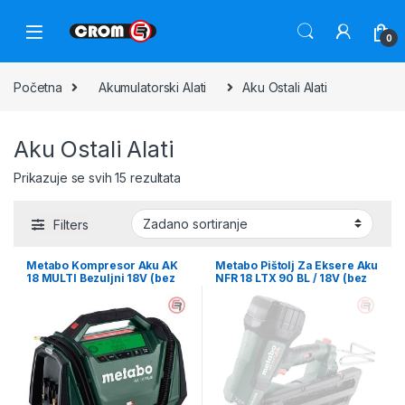
0
Početna
Akumulatorski Alati
Aku Ostali Alati
Aku Ostali Alati
Prikazuje se svih 15 rezultata
Filters
Metabo Kompresor Aku AK
Metabo Pištolj Za Eksere Aku
18 MULTI Bezuljni 18V (bez
NFR 18 LTX 90 BL / 18V (bez
baterije i punjača) –
baterija i punjača) +
600794850
metaBOX – 612090840