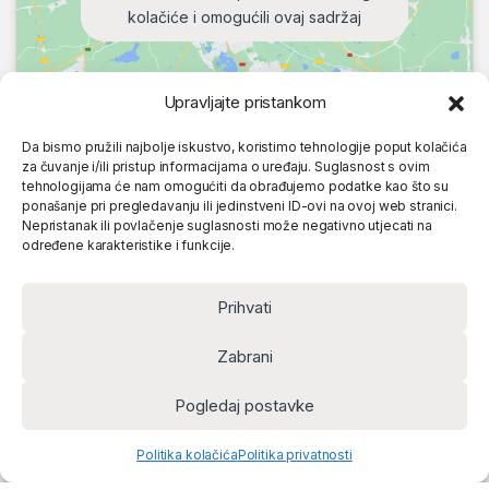
kolačiće i omogućili ovaj sadržaj
Upravljajte pristankom
Da bismo pružili najbolje iskustvo, koristimo tehnologije poput kolačića
za čuvanje i/ili pristup informacijama o uređaju. Suglasnost s ovim
tehnologijama će nam omogućiti da obrađujemo podatke kao što su
ponašanje pri pregledavanju ili jedinstveni ID-ovi na ovoj web stranici.
Nepristanak ili povlačenje suglasnosti može negativno utjecati na
određene karakteristike i funkcije.
Prihvati
Zabrani
Pogledaj postavke
Politika kolačića
Politika privatnosti
Home
Account
Cart
Search