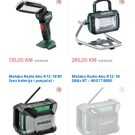
135,00
KM
285,00
KM
207,00
KM
547,00
KM
Metabo Radio Aku R 12-18 BT
Metabo Radio Aku R 12-18
(bez baterija i punjača) –
DAB+ BT – 600778850
600777850