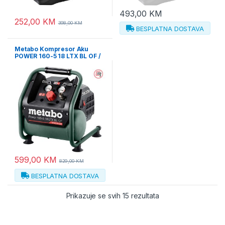
493,00
KM
252,00
KM
398,00
KM
BESPLATNA DOSTAVA
Metabo Kompresor Aku
POWER 160-5 18 LTX BL OF /
5 litara 18 V Bezuljni (bez
baterije i punjača) –
601521850
599,00
KM
829,00
KM
BESPLATNA DOSTAVA
Prikazuje se svih 15 rezultata