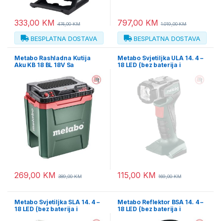
333,00
KM
797,00
KM
474,00
KM
1.019,00
KM
BESPLATNA DOSTAVA
BESPLATNA DOSTAVA
Metabo Rashladna Kutija
Metabo Svjetiljka ULA 14. 4 –
Aku KB 18 BL 18V Sa
18 LED (bez baterija i
Funkcijom Održavanja
punjača) – 600368000
Temperature (bez baterija i
punjača) – 600791850
269,00
KM
115,00
KM
389,00
KM
169,00
KM
Metabo Svjetiljka SLA 14. 4 –
Metabo Reflektor BSA 14. 4 –
18 LED (bez baterija i
18 LED (bez baterija i
punjača) – 600370000
punjača) – 602111850