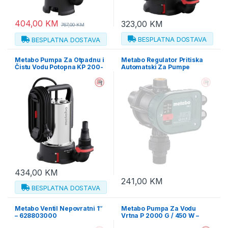
404,00
KM
323,00
KM
767,00
KM
BESPLATNA DOSTAVA
BESPLATNA DOSTAVA
Metabo Pumpa Za Otpadnu i
Metabo Regulator Pritiska
Čistu Vodu Potopna KP 200-
Automatski Za Pumpe
35 ASF Combi / 620 W –
Hydromat HM 3 Prihvat 1″ –
601793000
628799000
434,00
KM
241,00
KM
BESPLATNA DOSTAVA
Metabo Ventil Nepovratni 1″
Metabo Pumpa Za Vodu
– 628803000
Vrtna P 2000 G / 450 W –
600962000