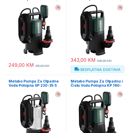
510 W – 601795000
600 W – 601796000
343,00
KM
626,00
KM
249,00
KM
419,00
KM
BESPLATNA DOSTAVA
Metabo Pumpa Za Otpadne
Metabo Pumpa Za Otpadnu i
Vode Potopna SP 220-35 S
Čistu Vodu Potopna KP 160-
Inox / 790 W – 601797000
35 SF Combi / 500 W –
601792000