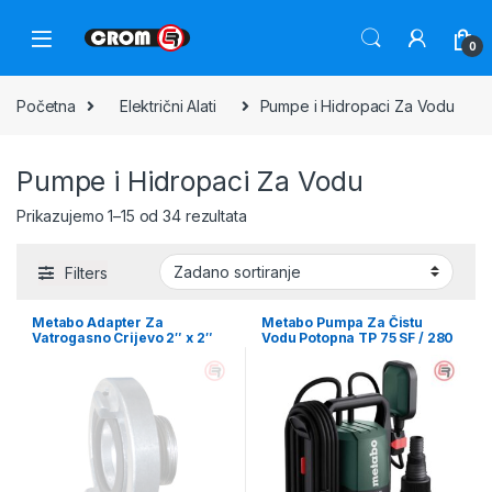
0
Početna
Električni Alati
Pumpe i Hidropaci Za Vodu
Pumpe i Hidropaci Za Vodu
Prikazujemo 1–15 od 34 rezultata
Filters
Metabo Adapter Za
Metabo Pumpa Za Čistu
Vatrogasno Crijevo 2″ x 2″
Vodu Potopna TP 75 SF / 280
Vanjski Navoj – 628800000
W – 601790000