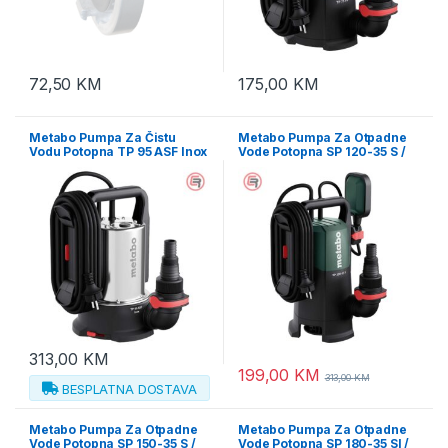
72,50
KM
175,00
KM
Metabo Pumpa Za Čistu
Metabo Pumpa Za Otpadne
Vodu Potopna TP 95 ASF Inox
Vode Potopna SP 120-35 S /
/ 350 W – 601791000
410 W – 601794000
313,00
KM
199,00
KM
313,00
KM
BESPLATNA DOSTAVA
Metabo Pumpa Za Otpadne
Metabo Pumpa Za Otpadne
Vode Potopna SP 150-35 S /
Vode Potopna SP 180-35 SI /