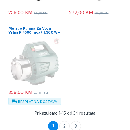
259,00
KM
272,00
KM
340,00
KM
365,00
KM
Metabo Pumpa Za Vodu
Vrtna P 4500 Inox / 1.300 W –
600965000
359,00
KM
476,00
KM
BESPLATNA DOSTAVA
Prikazujemo 1–15 od 34 rezultata
1
2
3