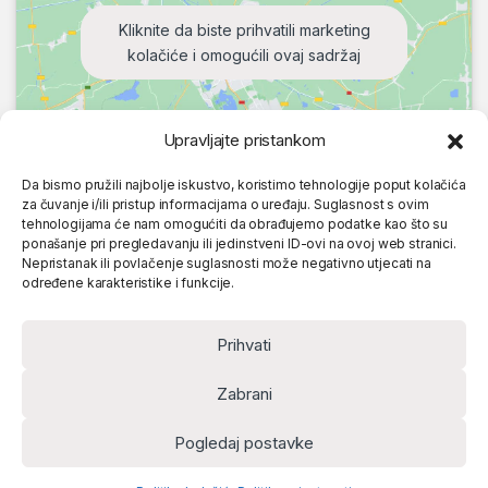
Kliknite da biste prihvatili marketing
kolačiće i omogućili ovaj sadržaj
Upravljajte pristankom
Da bismo pružili najbolje iskustvo, koristimo tehnologije poput kolačića
za čuvanje i/ili pristup informacijama o uređaju. Suglasnost s ovim
tehnologijama će nam omogućiti da obrađujemo podatke kao što su
ponašanje pri pregledavanju ili jedinstveni ID-ovi na ovoj web stranici.
Nepristanak ili povlačenje suglasnosti može negativno utjecati na
određene karakteristike i funkcije.
Prihvati
Zabrani
Pogledaj postavke