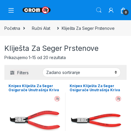
0
Početna
Ručni Alat
Kliješta Za Seger Prstenove
Kliješta Za Seger Prstenove
Prikazujemo 1–15 od 20 rezultata
Filters
Knipex Kliješta Za Seger
Knipex Kliješta Za Seger
Osigurače Unutrašnja Kriva
Osigurače Unutrašnja Kriva
(fi 12-25 mm) 130 mm – 44 21
(fi 19-60 mm) 170 mm – 44 21
J11
J21