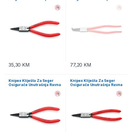
(fi 8-13 mm) 140 mm – 44 11
(fi 85-140 mm) 300 mm – 44
J0
21 J41
35,30
KM
77,20
KM
Knipex Kliješta Za Seger
Knipex Kliješta Za Seger
Osigurače Unutrašnja Ravna
Osigurače Unutrašnja Ravna
(fi 12-25 mm) 140 mm – 44 11
(fi 19-60 mm) 180 mm – 44 11
J1
J2