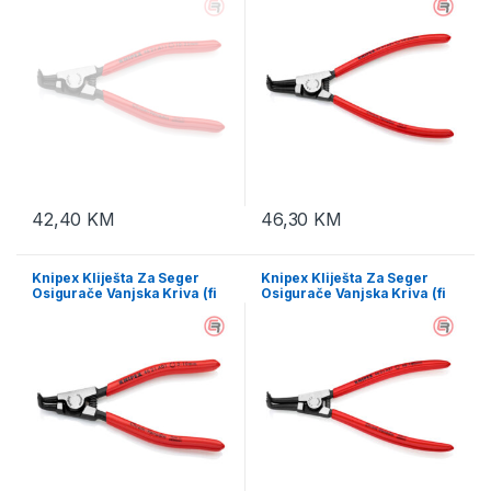
A11
A21
42,40
KM
46,30
KM
Knipex Kliješta Za Seger
Knipex Kliješta Za Seger
Osigurače Vanjska Kriva (fi
Osigurače Vanjska Kriva (fi
3-10 mm) 125 mm – 46 21 A01
40-100 mm) 200 mm – 46 21
A31