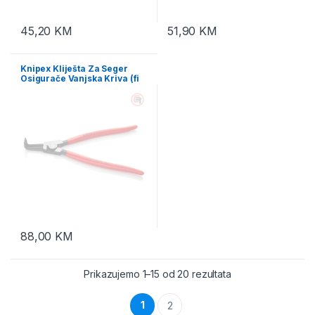
45,20
KM
51,90
KM
Knipex Kliješta Za Seger
Osigurače Vanjska Kriva (fi
85-140 mm) 300 mm – 46 21
A41
88,00
KM
Prikazujemo 1–15 od 20 rezultata
1
2