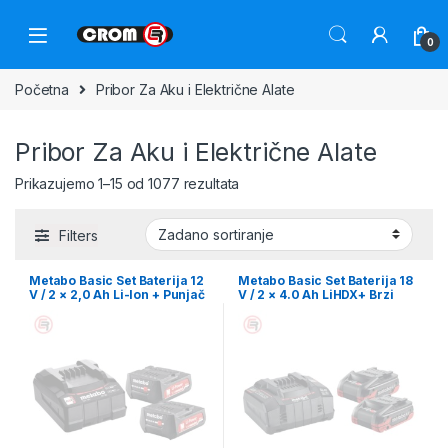
0
Početna
Pribor Za Aku i Električne Alate
Pribor Za Aku i Električne Alate
Prikazujemo 1–15 od 1077 rezultata
Filters
Metabo Basic Set Baterija 12
Metabo Basic Set Baterija 18
V / 2 × 2,0 Ah Li-Ion + Punjač
V / 2 × 4.0 Ah LiHDX+ Brzi
SC 36 – 685300000
Punjač ASC 145 – 685306000