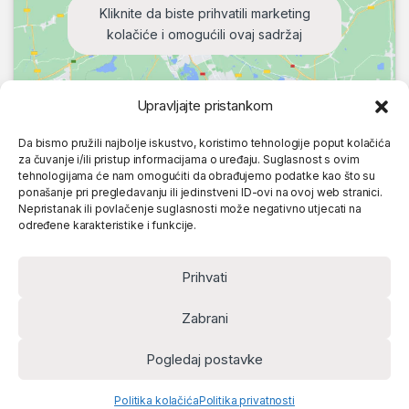
Kliknite da biste prihvatili marketing
kolačiće i omogućili ovaj sadržaj
Upravljajte pristankom
Da bismo pružili najbolje iskustvo, koristimo tehnologije poput kolačića
za čuvanje i/ili pristup informacijama o uređaju. Suglasnost s ovim
tehnologijama će nam omogućiti da obrađujemo podatke kao što su
ponašanje pri pregledavanju ili jedinstveni ID-ovi na ovoj web stranici.
Nepristanak ili povlačenje suglasnosti može negativno utjecati na
određene karakteristike i funkcije.
Prihvati
Zabrani
Pogledaj postavke
Politika kolačića
Politika privatnosti
Home
Account
Cart
Search