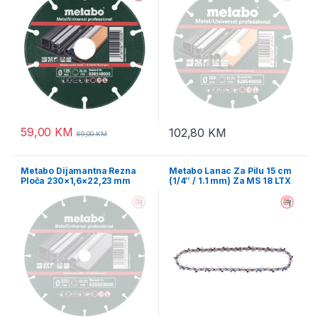
59,00
KM
102,80
KM
69,00
KM
Metabo Dijamantna Rezna
Metabo Lanac Za Pilu 15 cm
Ploča 230×1,6×22,23 mm
(1/4″ / 1.1 mm) Za MS 18 LTX
“MUP” Metal / Universal
15 – 628713000
Professional – 628550000