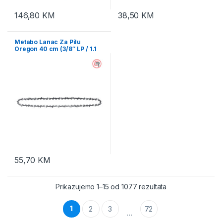
146,80
KM
38,50
KM
Metabo Lanac Za Pilu
Oregon 40 cm (3/8″ LP / 1.1
mm) Za MS 36-18 LTX BL 40 –
628439000
55,70
KM
Prikazujemo 1–15 od 1077 rezultata
1
2
3
72
…