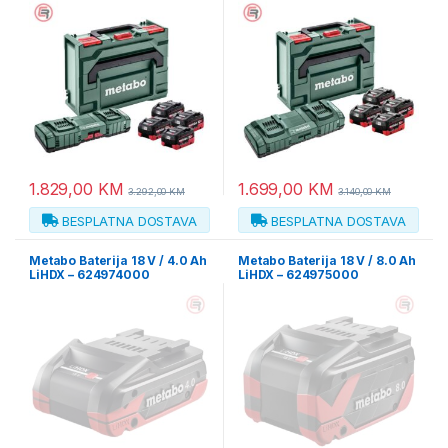
metaBOX 145 – 685143000
metaBOX 145 – 685135000
1.829,00
KM
1.699,00
KM
3.292,00
KM
3.140,00
KM
BESPLATNA DOSTAVA
BESPLATNA DOSTAVA
Metabo Baterija 18 V / 4.0 Ah
Metabo Baterija 18 V / 8.0 Ah
LiHDX – 624974000
LiHDX – 624975000