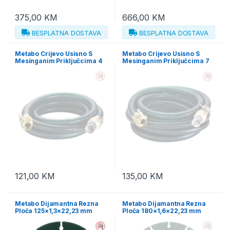
375,00
KM
666,00
KM
BESPLATNA DOSTAVA
BESPLATNA DOSTAVA
Metabo Crijevo Usisno S
Metabo Crijevo Usisno S
Mesinganim Priključcima 4
Mesinganim Priključcima 7
m / 1″ (25 mm) – 628797000
m / 1″ (25 mm) – 628798000
121,00
KM
135,00
KM
Metabo Dijamantna Rezna
Metabo Dijamantna Rezna
Ploča 125×1,3×22,23 mm
Ploča 180×1,6×22,23 mm
“MUP” Metal / Universal
“MUP” Metal / Universal
Professional – 628548000
Professional – 628549000