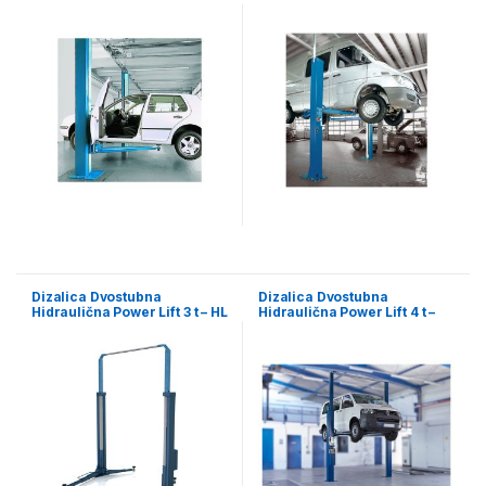
2.30 SL
Dizalica Dvostubna
Dizalica Dvostubna
Hidraulična Power Lift 3 t – HL
Hidraulična Power Lift 4 t –
2.30 NT
HL 2.40 NT