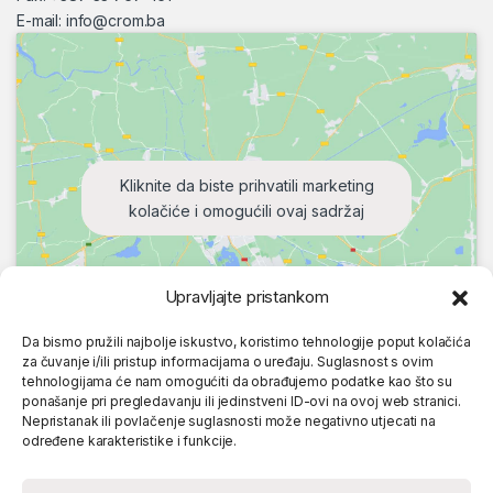
E-mail:
info@crom.ba
Kliknite da biste prihvatili marketing
kolačiće i omogućili ovaj sadržaj
Upravljajte pristankom
Da bismo pružili najbolje iskustvo, koristimo tehnologije poput kolačića
za čuvanje i/ili pristup informacijama o uređaju. Suglasnost s ovim
tehnologijama će nam omogućiti da obrađujemo podatke kao što su
ponašanje pri pregledavanju ili jedinstveni ID-ovi na ovoj web stranici.
Nepristanak ili povlačenje suglasnosti može negativno utjecati na
određene karakteristike i funkcije.