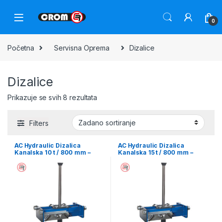
0
Početna
Servisna Oprema
Dizalice
Dizalice
Prikazuje se svih 8 rezultata
Filters
AC Hydraulic Dizalica
AC Hydraulic Dizalica
Kanalska 10 t / 800 mm –
Kanalska 15 t / 800 mm –
GD100-1
GD150-1