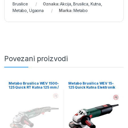
Brusilice
Oznaka:
Akcija
,
Brusilica
,
Kutna
,
Metabo
,
Ugaona
Marka:
Metabo
Povezani proizvodi
Metabo Brusilica WEV 1500-
Metabo Brusilica WEV 15-
125 Quick RT Kutna 125 mm /
125 Quick Kutna Elektronik
1.500 W – 601243500
125 mm / 1.550 W –
600468000