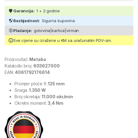
Garancija:
1 + 2 godine
Bezbjednost:
Sigurna kupovina
Plaćanje:
gotovina|kartica|virman
Sve cijene su izražene u KM sa uračunatim PDV-om.
Proizvođač:
Metabo
Kataloški broj:
603627000
EAN:
4061792176614
Promjer ploče fi:
125 mm
Snaga:
1.350 W
Broj okretaja:
11.000 okr/min
Okretni moment:
3,4 Nm