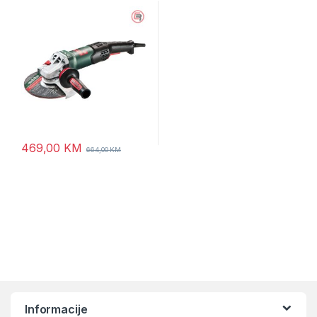
1.900 W – 601088000
469,00
KM
664,00
KM
Informacije