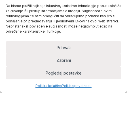
Da bismo pružili najbolje iskustvo, koristimo tehnologije poput kolačića
za čuvanje i/ili pristup informacijama o uređaju. Suglasnost s ovim
tehnologijama će nam omogućiti da obrađujemo podatke kao što su
ponašanje pri pregledavanju ili jedinstveni ID-ovi na ovoj web stranici.
Nepristanak ili povlačenje suglasnosti može negativno utjecati na
određene karakteristike i funkcije.
Prihvati
Zabrani
Pogledaj postavke
Politika kolačića
Politika privatnosti
Home
Account
Cart
Search