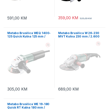
359,00
KM
591,00
KM
525,00
KM
Metabo Brusilica WEQ 1400-
Metabo Brusilica W 26-230
125 Quick Kutna 125 mm /
MVT Kutna 230 mm / 2.600
1.400 W – 600347000
W – 606474000
305,00
KM
689,00
KM
Metabo Brusilica WE 19-180
Quick RT Kutna 180 mm /