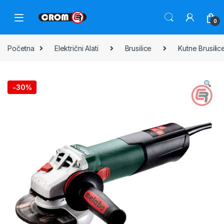
0
Početna
Električni Alati
Brusilice
Kutne Brusilic
-
30%