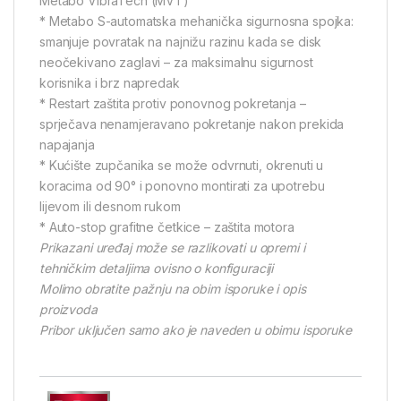
Metabo VibraTech (MVT)
* Metabo S-automatska mehanička sigurnosna spojka:
smanjuje povratak na najnižu razinu kada se disk
neočekivano zaglavi – za maksimalnu sigurnost
korisnika i brz napredak
* Restart zaštita protiv ponovnog pokretanja –
sprječava nenamjeravano pokretanje nakon prekida
napajanja
* Kućište zupčanika se može odvrnuti, okrenuti u
koracima od 90° i ponovno montirati za upotrebu
lijevom ili desnom rukom
* Auto-stop grafitne četkice – zaštita motora
Prikazani uređaj može se razlikovati u opremi i
tehničkim detaljima ovisno o konfiguraciji
Molimo obratite pažnju na obim isporuke i opis
proizvoda
Pribor uključen samo ako je naveden u obimu isporuke