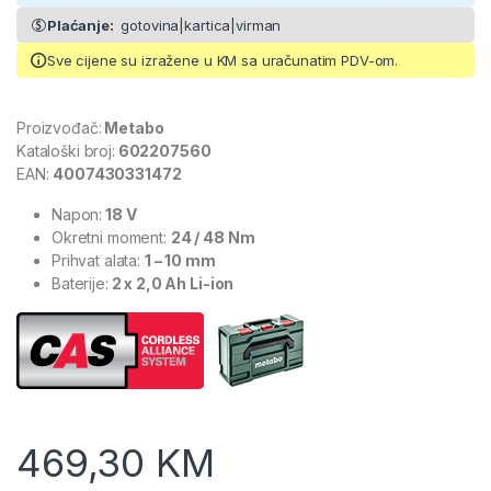
Plaćanje:
gotovina|kartica|virman
Sve cijene su izražene u KM sa uračunatim PDV-om.
Proizvođač:
Metabo
Kataloški broj:
602207560
EAN:
4007430331472
Napon:
18 V
Okretni moment:
24 / 48 Nm
Prihvat alata:
1 – 10 mm
Baterije:
2 x 2,0 Ah Li-ion
469,30
KM