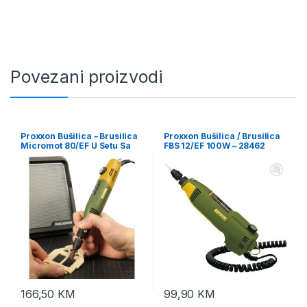
Povezani proizvodi
Proxxon Bušilica – Brusilica
Proxxon Bušilica / Brusilica
Micromot 80/EF U Setu Sa
FBS 12/EF 100W – 28462
Priborom 230V Stezna Glava
– 28507
166,50
KM
99,90
KM