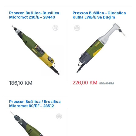
Proxxon Bušilica-Brusilica
Proxxon Bušilica – Glodalica
Micromot 230/E – 28440
Kutna LWB/E Sa Dugim
Vratom 100W – 28492
226,00
KM
186,10
KM
250,30
KM
Proxxon Bušilica / Brusilica
Micromot 60/EF – 28512