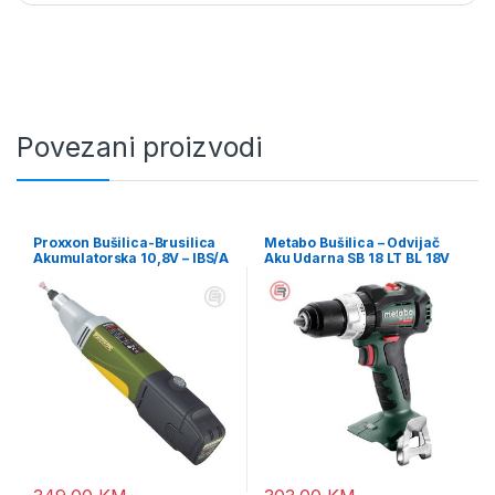
Povezani proizvodi
Proxxon Bušilica-Brusilica
Metabo Bušilica – Odvijač
Akumulatorska 10,8V – IBS/A
Aku Udarna SB 18 LT BL 18V
– 29800
(bez baterije i punjača) –
602316890