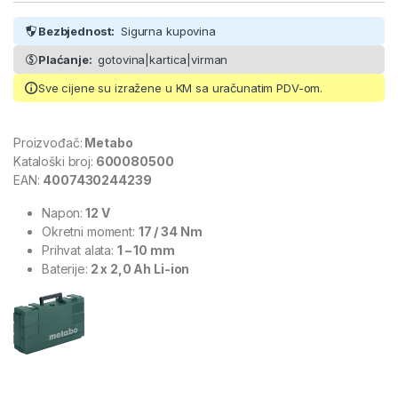
Bezbjednost:
Sigurna kupovina
Plaćanje:
gotovina|kartica|virman
Sve cijene su izražene u KM sa uračunatim PDV-om.
Proizvođač:
Metabo
Kataloški broj:
600080500
EAN:
4007430244239
Napon:
12 V
Okretni moment:
17 / 34 Nm
Prihvat alata:
1 – 10 mm
Baterije:
2 x 2,0 Ah Li-ion