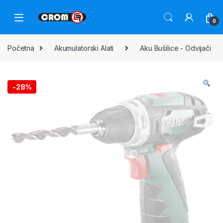
0
Početna
Akumulatorski Alati
Aku Bušilice - Odvijači
-
28%