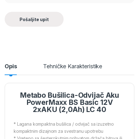
Opis
Tehničke Karakteristike
Metabo Bušilica-Odvijač Aku
PowerMaxx BS Basic 12V
2xAKU (2,0Ah) LC 40
* Lagana kompaktna bušilica / odvijač sa izuzetno
kompaktnim dizajnom za svestranu upotrebu
* Vreteno sa šesterokutnim prihvatom držača bitova ili