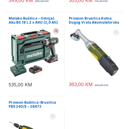
349,00
KM
303,00
KM
388,00
KM
715,00
KM
Metabo Bušilica – Odvijač
Proxxon Brusilica Kutna
Aku BS 18 L 2 x AKU (2,0 Ah)
Dugog Vrata Akumulatorska
SC 30 + metaBOX 145 –
10,8V – LHW/A – 29815
602321500
363,00
KM
535,00
KM
404,00
KM
Proxxon Bušilica-Brusilica
FBS 240/E – 28472