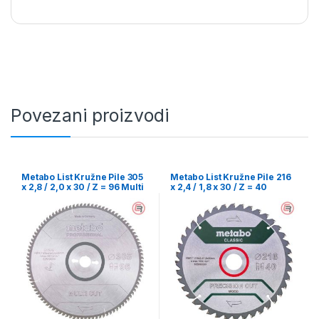
Povezani proizvodi
Metabo List Kružne Pile 305
Metabo List Kružne Pile 216
x 2,8 / 2,0 x 30 / Z = 96 Multi
x 2,4 / 1,8 x 30 / Z = 40
Cut Professional –
Precision Cut Wood Classic –
628091000
628060000