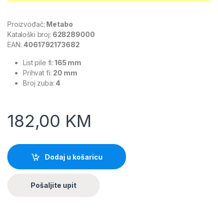
Proizvođač:
Metabo
Kataloški broj:
628289000
EAN:
4061792173682
List pile fi:
165 mm
Prihvat fi:
20 mm
Broj zuba:
4
182,00
KM
Dodaj u košaricu