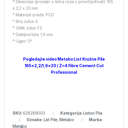
* Dimenzije (promjer x širina reza x provrt/prihvat): 165
x 2,2 x 20 mm
* Materijal izrade: PCD
* Broj zuba: 4
* Oblik zuba: FZ
* Debljina lista: 1,6 mm
* Ugao: 5*
Pogledajte video Metabo List Kružne Pile
165×2,2/1,6×20 / Z=4 Fibre Cement Cut
Professional
SKU:
628289000
Kategorija:
Listovi Pila
Oznake:
List Pile
,
Metabo
Marka:
Metabo