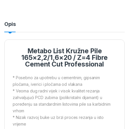
Opis
Metabo List Kružne Pile
165×2,2/1,6×20 / Z=4 Fibre
Cement Cut Professional
* Posebno za upotrebu u cementnim, gipsanim
pločama, iverici i pločama od vlakana
* Veoma dug radni vijek i visok kvalitet rezanja
zahvaljujući PCD zubima (polikristalni dijamant) u
poređenju sa standardnim listovima pile sa karbidnim
vrhom
* Nizak razvoj buke uz brzi proces rezanja u isto
vrijeme