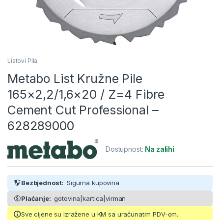
Listovi Pila
Metabo List Kružne Pile
165×2,2/1,6×20 / Z=4 Fibre
Cement Cut Professional –
628289000
Dostupnost:
Na zalihi
Bezbjednost:
Sigurna kupovina
Plaćanje:
gotovina|kartica|virman
Sve cijene su izražene u KM sa uračunatim PDV-om.