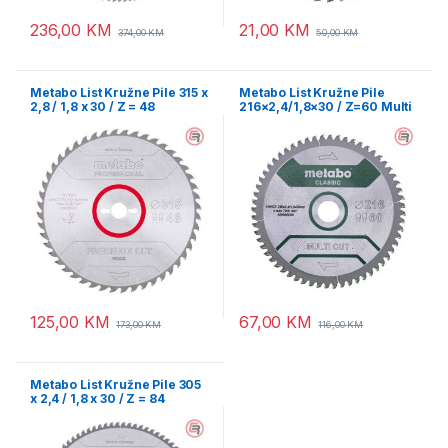
236,00
KM
21,00
KM
374,00
KM
50,00
KM
Metabo List Kružne Pile 315 x
Metabo List Kružne Pile
2,8 / 1,8 x 30 / Z = 48
216×2,4/1,8×30 / Z=60 Multi
Precision Cut Wood
Cut Classic – 628066000
Professional – 628056000
125,00
KM
67,00
KM
173,00
KM
116,00
KM
Metabo List Kružne Pile 305
x 2,4 / 1,8 x 30 / Z = 84
Precision Cut Wood
Professional – 628229000