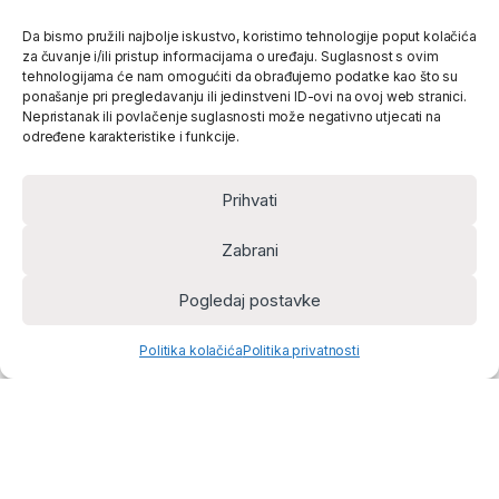
Da bismo pružili najbolje iskustvo, koristimo tehnologije poput kolačića
za čuvanje i/ili pristup informacijama o uređaju. Suglasnost s ovim
tehnologijama će nam omogućiti da obrađujemo podatke kao što su
ponašanje pri pregledavanju ili jedinstveni ID-ovi na ovoj web stranici.
Nepristanak ili povlačenje suglasnosti može negativno utjecati na
određene karakteristike i funkcije.
Prihvati
Zabrani
Pogledaj postavke
Politika kolačića
Politika privatnosti
Home
Account
Cart
Search