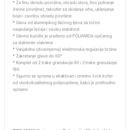
* Za finu obradu površina, obradu utora, fino poliranje
(ravne površine), također za skidanje srha, uklanjanje
boje i završnu obradu površine
* Glava od aluminijskog tlačnog lijeva za točno
nasjedanje ležaja i visoku stabilnost
* Glavno kućište je urađeno od POLIAMIDA ojačanog
sa staklenim vlaknima
* Varijabilna (dvosmjerna) elektronska regulacija brzine
* Zakretanje glave do 60°
* Komplet od 2 trake granulacije 80 i 2 trake granulacije
180
* Sigurno se sprema u atraktivan i iznimno čvrst kofer
od visokokvalitetnog polipropilena, kako je prethodno
opisano