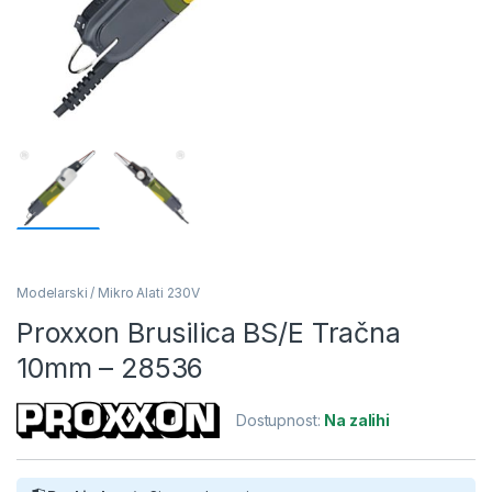
Modelarski / Mikro Alati 230V
Proxxon Brusilica BS/E Tračna
10mm – 28536
Dostupnost:
Na zalihi