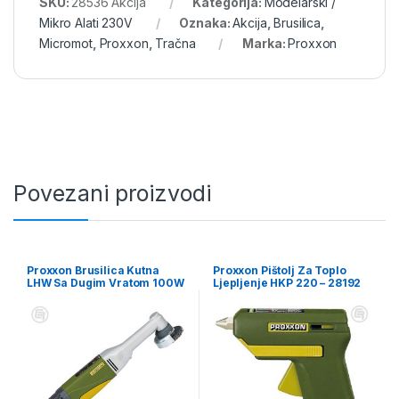
SKU:
28536 Akcija
Kategorija:
Modelarski /
Mikro Alati 230V
Oznaka:
Akcija
,
Brusilica
,
Micromot
,
Proxxon
,
Tračna
Marka:
Proxxon
Povezani proizvodi
Proxxon Brusilica Kutna
Proxxon Pištolj Za Toplo
LHW Sa Dugim Vratom 100W
Ljepljenje HKP 220 – 28192
– 28547