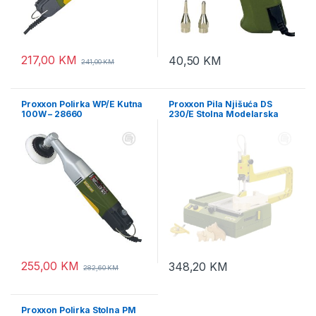
217,00
KM
40,50
KM
241,00
KM
Proxxon Polirka WP/E Kutna
Proxxon Pila Njišuća DS
100W – 28660
230/E Stolna Modelarska
85W – 27088
255,00
KM
348,20
KM
282,60
KM
Proxxon Polirka Stolna PM