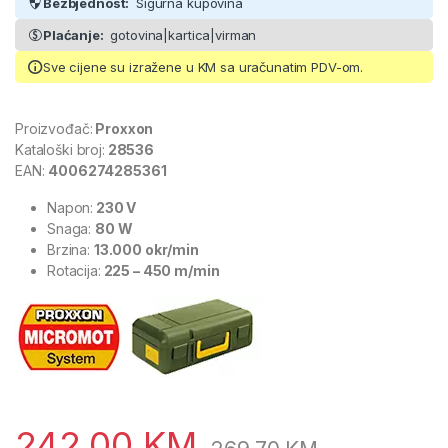
Bezbjednost:
Sigurna kupovina
Plaćanje:
gotovina|kartica|virman
Sve cijene su izražene u KM sa uračunatim PDV-om.
Proizvođač:
Proxxon
Kataloški broj:
28536
EAN:
4006274285361
Napon:
230 V
Snaga:
80 W
Brzina:
13.000 okr/min
Rotacija:
225 – 450 m/min
242,00
KM