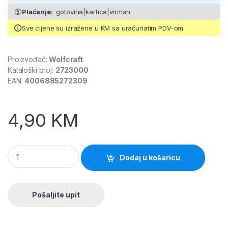
Plaćanje:
gotovina|kartica|virman
Sve cijene su izražene u KM sa uračunatim PDV-om.
Proizvođač:
Wolfcraft
Kataloški broj:
2723000
EAN:
4006885272309
4,90
KM
Dodaj u košaricu