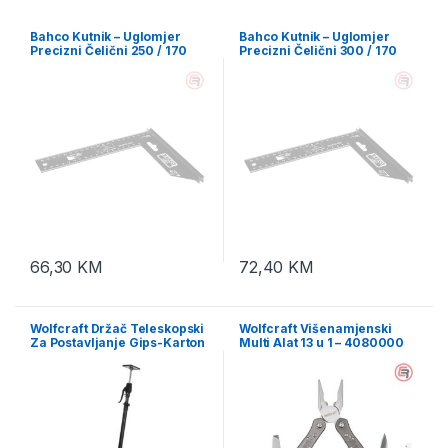
Bahco Kutnik – Uglomjer
Bahco Kutnik – Uglomjer
Precizni Čelični 250 / 170
Precizni Čelični 300 / 170
mm / 9045-B-250
mm / 9045-B-300
66,30
KM
72,40
KM
Wolfcraft Držač Teleskopski
Wolfcraft Višenamjenski
Za Postavljanje Gips-Karton
Multi Alat 13 u 1 – 4080000
Ploča 1,22 – 2,9 m –
4042000