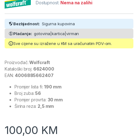
Dostupnost:
Nema na zalihi
Bezbjednost:
Sigurna kupovina
Plaćanje:
gotovina|kartica|virman
Sve cijene su izražene u KM sa uračunatim PDV-om.
Proizvođač:
Wolfcraft
Kataloški broj:
6624000
EAN:
4006885662407
Promjer lista fi:
190 mm
Broj zuba:
56
Promjer provrta:
30 mm
Širina reza:
2,5 mm
100,00
KM