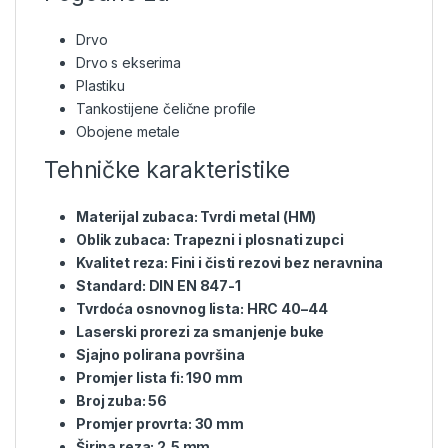
Drvo
Drvo s ekserima
Plastiku
Tankostijene čelične profile
Obojene metale
Tehničke karakteristike
Materijal zubaca: Tvrdi metal (HM)
Oblik zubaca: Trapezni i plosnati zupci
Kvalitet reza: Fini i čisti rezovi bez neravnina
Standard: DIN EN 847-1
Tvrdoća osnovnog lista: HRC 40–44
Laserski prorezi za smanjenje buke
Sjajno polirana površina
Promjer lista fi: 190 mm
Broj zuba: 56
Promjer provrta: 30 mm
Širina reza: 2,5 mm