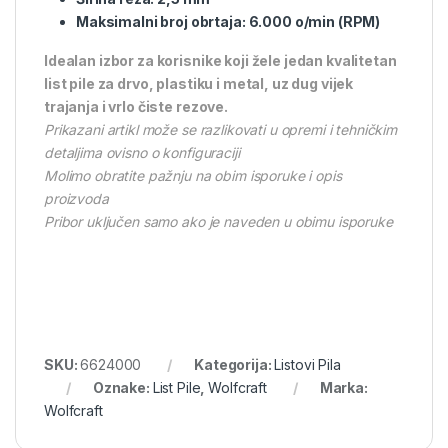
Maksimalni broj obrtaja: 6.000 o/min (RPM)
Idealan izbor za korisnike koji žele jedan kvalitetan
list pile za drvo, plastiku i metal, uz dug vijek
trajanja i vrlo čiste rezove.
Prikazani artikl može se razlikovati u opremi i tehničkim
detaljima ovisno o konfiguraciji
Molimo obratite pažnju na obim isporuke i opis
proizvoda
Pribor uključen samo ako je naveden u obimu isporuke
SKU:
6624000
Kategorija:
Listovi Pila
Oznake:
List Pile
,
Wolfcraft
Marka:
Wolfcraft