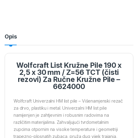
Opis
Wolfcraft List Kružne Pile 190 x
2,5 x 30 mm / Z=56 TCT (čisti
rezovi) Za Ručne Kružne Pile –
6624000
Wolfcraft Univerzalni HM list pile – Višenamjenski rezač
za drvo, plastiku i metal. Univerzalni HM list pile
namijenjen je zahtjevnim i robusnim radovima na
različitim materijalima. Zahvaljujući tvrdometalnim
zupcima otpornim na visoke temperature i geometriji
trapezno-plosnatih zubaca, pruža dug vijek trajanja,