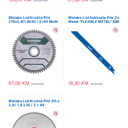
225,50
KM
50,00
KM
Metabo List Kružne Pile
Metabo List Sabljaste Pile Za
216×2,4/1,8×30 / Z=60 Multi
Metal “FLEXIBLE METAL” BiM
Cut Classic – 628066000
225 / 0,9 / 1,8 mm / 2 kom –
631096000
67,00
KM
18,50
KM
116,00
KM
26,00
KM
Metabo List Kružne Pile 315 x
2,8 / 1,8 x 30 / Z = 84
Precision Cut Wood
Professional – 628058000