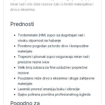
miran rad i vrlo čiste rezove čak i u tvrdim materijalima i
drvu s ekserima.
Prednosti
Tvrdometalni (HM) zupci za dugotrajan rad i
visoku otpornost na habanje
Posebno pogodan za tvrdo drvo i kompozitne
materijale
Trapezni i plosnati zupci osiguravaju miran rad i
precizne rezne ivice
Velik broj zubaca za fine uzdužne i poprečne
rezove
Pouzdano reže drvo s ekserima i druge zahtjevne
materijale
Laserski prorezi smanjuju buku i vibracije
Sjajno polirana površina profesionalnog izgleda
Pogodno za