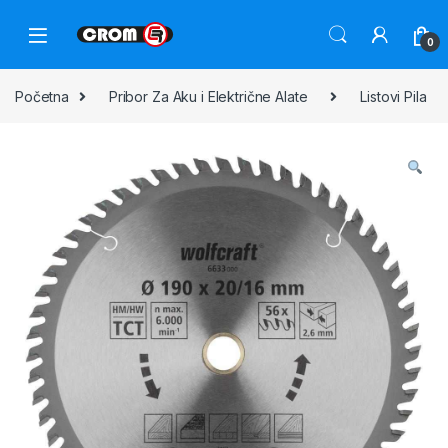
0
Početna
Pribor Za Aku i Električne Alate
Listovi Pila