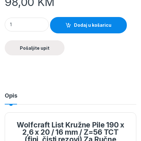
98,00
KM
Dodaj u košaricu
Opis
Wolfcraft List Kružne Pile 190 x
2,6 x 20 / 16 mm / Z=56 TCT
(fini, čisti rezovi) Za Ručne