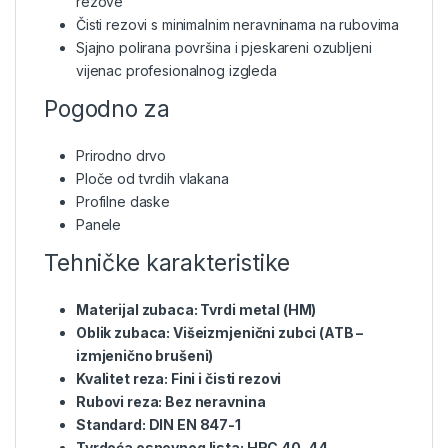
rezove
Čisti rezovi s minimalnim neravninama na rubovima
Sjajno polirana površina i pjeskareni ozubljeni
vijenac profesionalnog izgleda
Pogodno za
Prirodno drvo
Ploče od tvrdih vlakana
Profilne daske
Panele
Tehničke karakteristike
Materijal zubaca: Tvrdi metal (HM)
Oblik zubaca: Višeizmjenični zubci (ATB –
izmjenično brušeni)
Kvalitet reza: Fini i čisti rezovi
Rubovi reza: Bez neravnina
Standard: DIN EN 847-1
Tvrdoća osnovnog lista: HRC 40–44