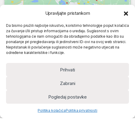
Upravljajte pristankom
Da bismo pružili najbolje iskustvo, koristimo tehnologije poput kolačića
za čuvanje i/ili pristup informacijama o uređaju. Suglasnost s ovim
tehnologijama će nam omogućiti da obrađujemo podatke kao što su
ponašanje pri pregledavanju ili jedinstveni ID-ovi na ovoj web stranici.
Nepristanak ili povlačenje suglasnosti može negativno utjecati na
određene karakteristike i funkcije.
Prihvati
Zabrani
Pogledaj postavke
Politika kolačića
Politika privatnosti
Home
Account
Cart
Search