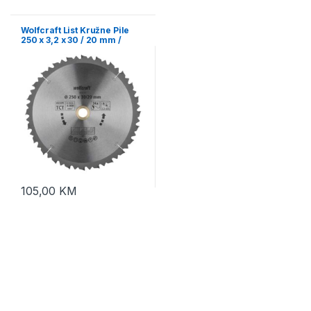
Wolfcraft List Kružne Pile
250 x 3,2 x 30 / 20 mm /
Z=24 TCT (brzi, grubi
rezovi) Za Preklopne Pile –
6552000
105,00
KM