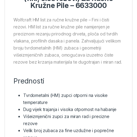
Kružne Pile – 6633000
Wolfcraft HM list za ručne kružne pile – Fini i čisti
rezovi. HM list za ručne kružne pile namijenjen je
preciznom rezanju prirodnog drveta, ploča od tvrdih
vlakana, profilnih dasaka i panela. Zahvaljujući velikom
broju tvrdometalnih (HM) zubaca i geometriji
višeizmjeničnih zubaca, omogućava izuzetno čiste
rezove bez krzanja materijala te dugotrajan i miran rad.
Prednosti
Tvrdometalni (HM) zupci otporni na visoke
temperature
Dug vijek trajanja i visoka otpornost na habanje
Višeizmjenični zupci za miran rad i precizne
rezove
Velik broj zubaca za fine uzdužne i poprečne