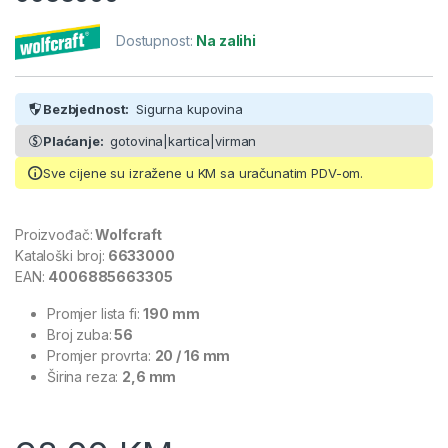
Dostupnost:
Na zalihi
Bezbjednost:
Sigurna kupovina
Plaćanje:
gotovina|kartica|virman
Sve cijene su izražene u KM sa uračunatim PDV-om.
Proizvođač:
Wolfcraft
Kataloški broj:
6633000
EAN:
4006885663305
Promjer lista fi:
190 mm
Broj zuba:
56
Promjer provrta:
20 / 16 mm
Širina reza:
2,6 mm