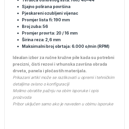
Sjajno polirana površina
Pjeskareni ozubljeni vijenac
Promjer lista fi: 190 mm
Broj zuba: 56
Promjer provrta: 20 / 16 mm
Širina reza: 2,6 mm
Maksimalni broj obrtaja: 6.000 o/min (RPM)
Idealan izbor za ručne kružne pile kada su potrebni
precizni, čisti rezovi i vrhunska završna obrada
drveta, panela i pločastih materijala.
Prikazani artikl može se razlikovati u opremi i tehničkim
detaljima ovisno o konfiguraciji
Molimo obratite pažnju na obim isporuke i opis
proizvoda
Pribor uključen samo ako je naveden u obimu isporuke