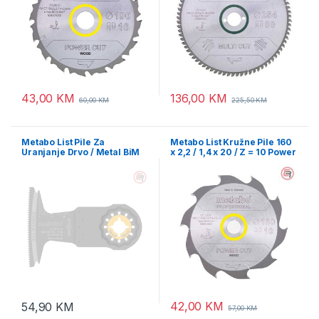
43,00
KM
136,00
KM
60,00
KM
225,50
KM
Metabo List Pile Za
Metabo List Kružne Pile 160
Uranjanje Drvo / Metal BiM
x 2,2 / 1,4 x 20 / Z = 10 Power
65mm – 626955000
Cut Wood Professional –
628002000
42,00
KM
54,90
KM
57,00
KM