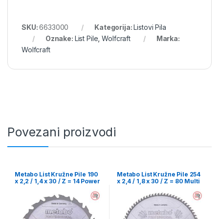
SKU:
6633000
Kategorija:
Listovi Pila
Oznake:
List Pile
,
Wolfcraft
Marka:
Wolfcraft
Povezani proizvodi
Metabo List Kružne Pile 190
Metabo List Kružne Pile 254
x 2,2 / 1,4 x 30 / Z = 14 Power
x 2,4 / 1,8 x 30 / Z = 80 Multi
Cut Wood Professional –
Cut Professional –
628005000
628223000