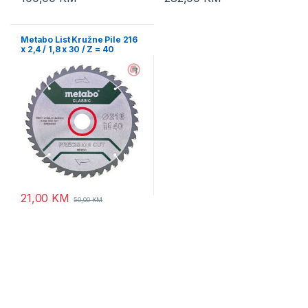
Metabo List Kružne Pile 216
x 2,4 / 1,8 x 30 / Z = 40
Precision Cut Wood Classic –
628060000
21,00
KM
50,00
KM