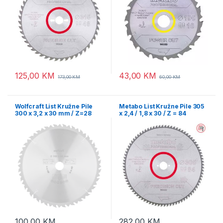
125,00
KM
43,00
KM
173,00
KM
60,00
KM
Wolfcraft List Kružne Pile
Metabo List Kružne Pile 305
300 x 3,2 x 30 mm / Z=28
x 2,4 / 1,8 x 30 / Z = 84
TCT (brzi, grubi rezovi) Za
Precision Cut Wood
Stolne Kružne Pile –
Professional – 628229000
6741000
100,00
KM
282,00
KM