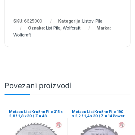
SKU:
6625000
Kategorija:
Listovi Pila
Oznake:
List Pile
,
Wolfcraft
Marka:
Wolfcraft
Povezani proizvodi
Metabo List Kružne Pile 315 x
Metabo List Kružne Pile 190
2,8 / 1,8 x 30 / Z = 48
x 2,2 / 1,4 x 30 / Z = 14 Power
Precision Cut Wood
Cut Wood Professional –
Professional – 628056000
628005000