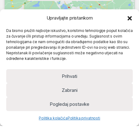
Upravljajte pristankom
Da bismo pružili najbolje iskustvo, koristimo tehnologije poput kolačića
za čuvanje i/ili pristup informacijama o uređaju. Suglasnost s ovim
tehnologijama će nam omogućiti da obrađujemo podatke kao što su
ponašanje pri pregledavanju ili jedinstveni ID-ovi na ovoj web stranici.
Nepristanak ili povlačenje suglasnosti može negativno utjecati na
određene karakteristike i funkcije.
Prihvati
Zabrani
Pogledaj postavke
Politika kolačića
Politika privatnosti
Home
Account
Cart
Search