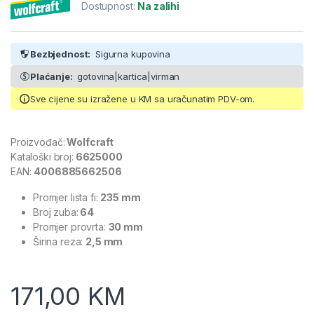
Dostupnost:
Na zalihi
Bezbjednost:
Sigurna kupovina
Plaćanje:
gotovina|kartica|virman
Sve cijene su izražene u KM sa uračunatim PDV-om.
Proizvođač:
Wolfcraft
Kataloški broj:
6625000
EAN:
4006885662506
Promjer lista fi:
235 mm
Broj zuba:
64
Promjer provrta:
30 mm
Širina reza:
2,5 mm
171,00
KM