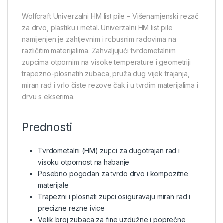
Wolfcraft Univerzalni HM list pile – Višenamjenski rezač
za drvo, plastiku i metal. Univerzalni HM list pile
namijenjen je zahtjevnim i robusnim radovima na
različitim materijalima. Zahvaljujući tvrdometalnim
zupcima otpornim na visoke temperature i geometriji
trapezno-plosnatih zubaca, pruža dug vijek trajanja,
miran rad i vrlo čiste rezove čak i u tvrdim materijalima i
drvu s ekserima.
Prednosti
Tvrdometalni (HM) zupci za dugotrajan rad i
visoku otpornost na habanje
Posebno pogodan za tvrdo drvo i kompozitne
materijale
Trapezni i plosnati zupci osiguravaju miran rad i
precizne rezne ivice
Velik broj zubaca za fine uzdužne i poprečne