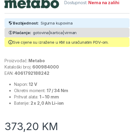
Dostupnost:
Nema na zalihi
Bezbjednost:
Sigurna kupovina
Plaćanje:
gotovina|kartica|virman
Sve cijene su izražene u KM sa uračunatim PDV-om.
Proizvođač:
Metabo
Kataloški broj:
600984000
EAN:
4061792188242
Napon:
12 V
Okretni moment:
17 / 34 Nm
Prihvat alata:
1 – 10 mm
Baterije:
2 x 2,0 Ah Li-ion
373,20
KM