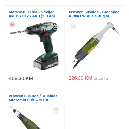
Metabo Bušilica – Odvijač
Proxxon Bušilica – Glodalica
Aku BS 18 2 x AKU (2,0 Ah)
Kutna LWB/E Sa Dugim
SC 30 + metaBOX –
Vratom 100W – 28492
602207560
226,00
KM
469,30
KM
250,30
KM
Proxxon Bušilica / Brusilica
Micromot 60/E – 28510