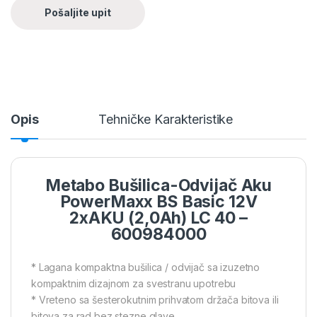
Opis
Tehničke Karakteristike
Metabo Bušilica-Odvijač Aku
PowerMaxx BS Basic 12V
2xAKU (2,0Ah) LC 40 –
600984000
* Lagana kompaktna bušilica / odvijač sa izuzetno
kompaktnim dizajnom za svestranu upotrebu
* Vreteno sa šesterokutnim prihvatom držača bitova ili
bitova za rad bez stezne glave