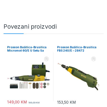
Povezani proizvodi
Proxxon Bušilica-Brusilica
Proxxon Bušilica-Brusilica
Micromot 60/E U Setu Sa
FBS 240/E – 28472
Priborom i Ispravljačem –
28515
149,00
KM
153,50
KM
166,00
KM