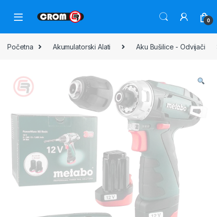
0
Početna
Akumulatorski Alati
Aku Bušilice - Odvijači