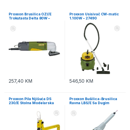
Proxxon Brusilica OZI/E
Proxxon Usisivač CW-matic
Trokutasta Delta 80W –
1.100W – 27490
28520
257,40
KM
546,50
KM
Proxxon Pila Njišuća DS
Proxxon Bušilica-Brusilica
230/E Stolna Modelarska
Ravna LBS/E Sa Dugim
85W – 27088
Vratom 100W – 28485