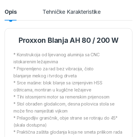
Opis
Tehničke Karakteristike
Proxxon Blanja AH 80 / 200 W
* Konstrukcija od lijevanog aluminija sa CNC
istokarenim ležajevima
* Pripremljeno za rad bez vibracija, čisto
blanjanje mekog i tvrdog drveta
* Srce mašine: blok blanje sa izmjenjivim HSS
oštricama, montiran u kuglične ležajeve
* Tihi istosmjerni motor sa remenskim prijenosom
* Stol obrađen glodalicom, desna polovica stola se
može fino namještati vijkom
* Prilagodljiv graničnik, obje strane se rotiraju do 45°
(skala dostupna)
* Praktična zaštita glodanja koja ne smeta prilikom rada