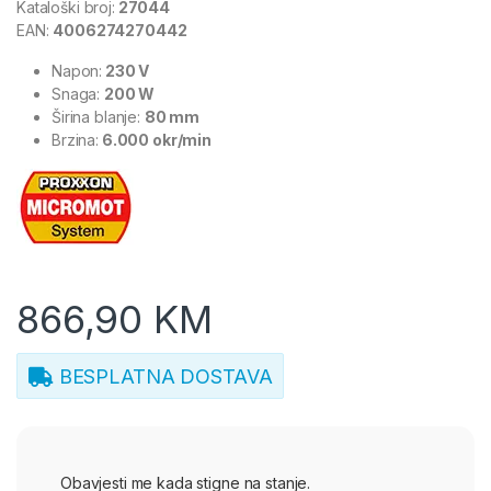
Kataloški broj:
27044
EAN:
4006274270442
Napon:
230 V
Snaga:
200 W
Širina blanje:
80 mm
Brzina:
6.000 okr/min
866,90
KM
BESPLATNA DOSTAVA
Obavjesti me kada stigne na stanje.