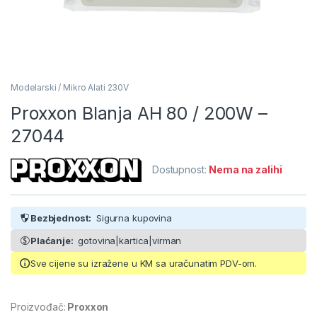
Modelarski / Mikro Alati 230V
Proxxon Blanja AH 80 / 200W –
27044
Dostupnost:
Nema na zalihi
Bezbjednost:
Sigurna kupovina
Plaćanje:
gotovina|kartica|virman
Sve cijene su izražene u KM sa uračunatim PDV-om.
Proizvođač:
Proxxon