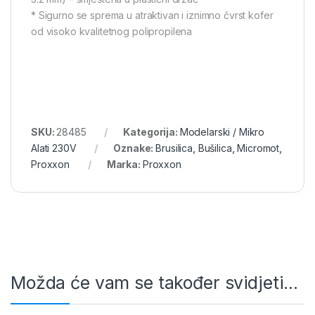
* Sigurno se sprema u atraktivan i iznimno čvrst kofer
od visoko kvalitetnog polipropilena
SKU:
28485
Kategorija:
Modelarski / Mikro
Alati 230V
Oznake:
Brusilica
,
Bušilica
,
Micromot
,
Proxxon
Marka:
Proxxon
Možda će vam se također svidjeti…