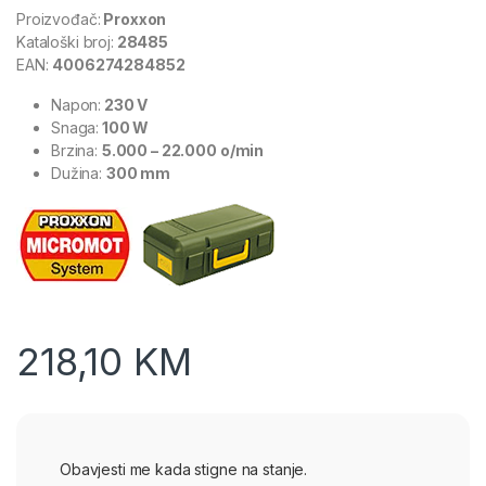
Proizvođač:
Proxxon
Kataloški broj:
28485
EAN:
4006274284852
Napon:
230 V
Snaga:
100 W
Brzina:
5.000 – 22.000 o/min
Dužina:
300 mm
218,10
KM
Obavjesti me kada stigne na stanje.