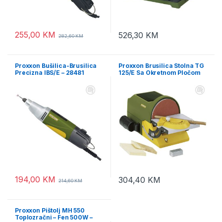
255,00
KM
526,30
KM
282,60
KM
Proxxon Bušilica-Brusilica
Proxxon Brusilica Stolna TG
Precizna IBS/E – 28481
125/E Sa Okretnom Pločom
140W – 27060
194,00
KM
304,40
KM
214,60
KM
Proxxon Pištolj MH 550
Toplozračni – Fen 500W –