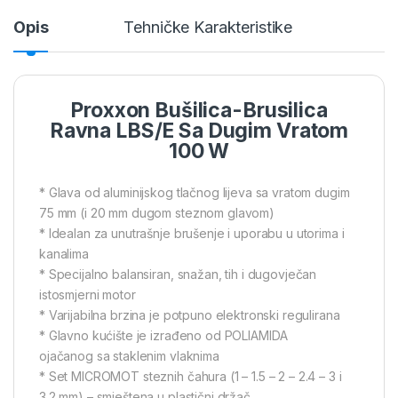
Opis
Tehničke Karakteristike
Proxxon Bušilica-Brusilica
Ravna LBS/E Sa Dugim Vratom
100 W
* Glava od aluminijskog tlačnog lijeva sa vratom dugim
75 mm (i 20 mm dugom steznom glavom)
* Idealan za unutrašnje brušenje i uporabu u utorima i
kanalima
* Specijalno balansiran, snažan, tih i dugovječan
istosmjerni motor
* Varijabilna brzina je potpuno elektronski regulirana
* Glavno kućište je izrađeno od POLIAMIDA
ojačanog sa staklenim vlaknima
* Set MICROMOT steznih čahura (1 – 1.5 – 2 – 2.4 – 3 i
3.2 mm) – smještena u plastični držač