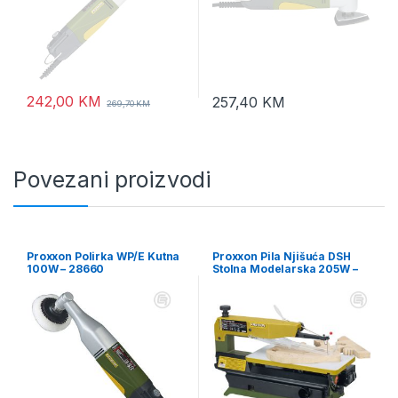
242,00
KM
257,40
KM
269,70
KM
Povezani proizvodi
Proxxon Polirka WP/E Kutna
Proxxon Pila Njišuća DSH
100W – 28660
Stolna Modelarska 205W –
28092