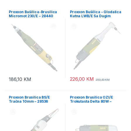
Proxxon Bušilica-Brusilica
Proxxon Bušilica – Glodalica
Micromot 230/E – 28440
Kutna LWB/E Sa Dugim
Vratom 100W – 28492
226,00
KM
186,10
KM
250,30
KM
Proxxon Brusilica BS/E
Proxxon Brusilica OZI/E
Tračna 10mm – 28536
Trokutasta Delta 80W –
28520