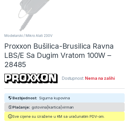
Modelarski / Mikro Alati 230V
Proxxon Bušilica-Brusilica Ravna
LBS/E Sa Dugim Vratom 100W –
28485
Dostupnost:
Nema na zalihi
Bezbjednost:
Sigurna kupovina
Plaćanje:
gotovina|kartica|virman
Sve cijene su izražene u KM sa uračunatim PDV-om.