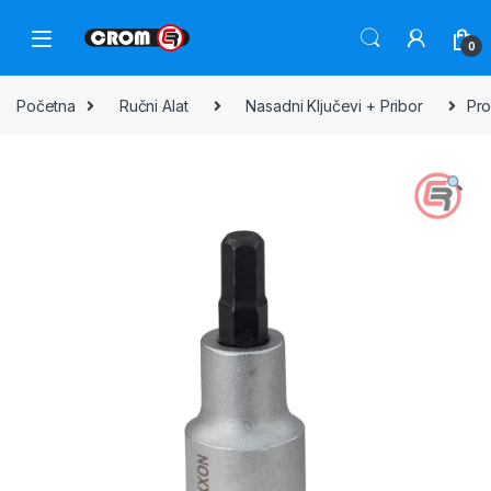
0
Početna
Ručni Alat
Nasadni Ključevi + Pribor
Pro