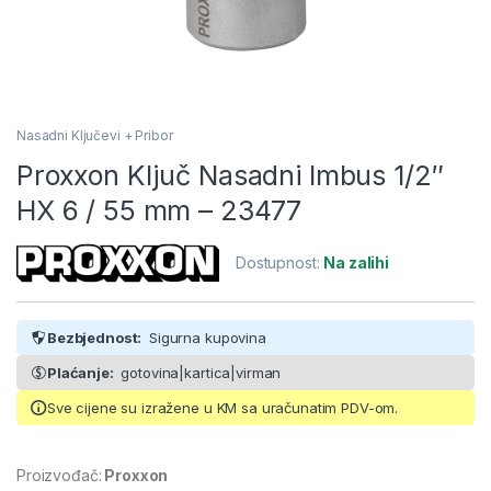
Nasadni Ključevi + Pribor
Proxxon Ključ Nasadni Imbus 1/2″
HX 6 / 55 mm – 23477
Dostupnost:
Na zalihi
Bezbjednost:
Sigurna kupovina
Plaćanje:
gotovina|kartica|virman
Sve cijene su izražene u KM sa uračunatim PDV-om.
Proizvođač:
Proxxon