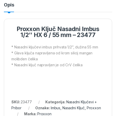
Opis
Proxxon Ključ Nasadni Imbus
1/2″ HX 6 / 55 mm – 23477
* Nasadni ključevi imbus prihvata 1/2”, dužina 55 mm
* Glava ključa napravljena od krom silicij mangan
molibden čelika
* Nasadni ključ napravljen je od CrV čelika
SKU:
23477
Kategorija:
Nasadni Ključevi +
Pribor
Oznake:
Imbus
,
Nasadni Ključ
,
Proxxon
Marka:
Proxxon