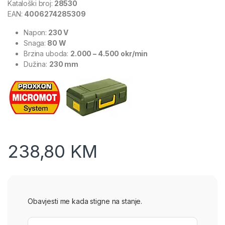
Kataloški broj:
28530
EAN:
4006274285309
Napon:
230 V
Snaga:
80 W
Brzina uboda:
2.000 – 4.500 okr/min
Dužina:
230 mm
238,80
KM
Obavjesti me kada stigne na stanje.