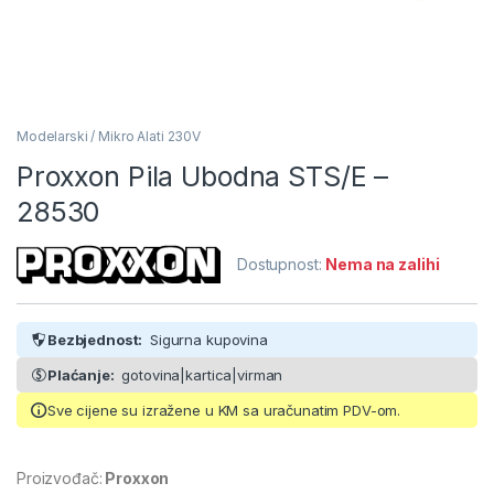
Modelarski / Mikro Alati 230V
Proxxon Pila Ubodna STS/E –
28530
Dostupnost:
Nema na zalihi
Bezbjednost:
Sigurna kupovina
Plaćanje:
gotovina|kartica|virman
Sve cijene su izražene u KM sa uračunatim PDV-om.
Proizvođač:
Proxxon