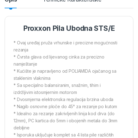
Proxxon Pila Ubodna STS/E
* Ovaj uređaj pruža vrhunske i precizne mogućnosti
rezanja
* Čvrsta glava od lijevanog cinka za precizno
namještanje
* Kućište je napravljeno od POLIAMIDA ojačanog sa
staklenim vlaknima
* Sa specijalno balansiranim, snažnim, tihim i
izdržljivim istosmjernim motorom
* Dvosmjerna elektronska regulacija brzina uboda
* Nagib osnovne ploče do 45° za rezanje po kutom
* Idealno za rezanje zakrivljenih linija kod drva (do
12mm), PC kartica do 5mm i obojenih metala do 3mm
debljine
* Isporuka uključuje komplet sa 4 lista pile različitih