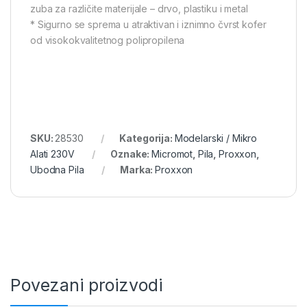
zuba za različite materijale – drvo, plastiku i metal
* Sigurno se sprema u atraktivan i iznimno čvrst kofer
od visokokvalitetnog polipropilena
SKU:
28530
Kategorija:
Modelarski / Mikro
Alati 230V
Oznake:
Micromot
,
Pila
,
Proxxon
,
Ubodna Pila
Marka:
Proxxon
Povezani proizvodi