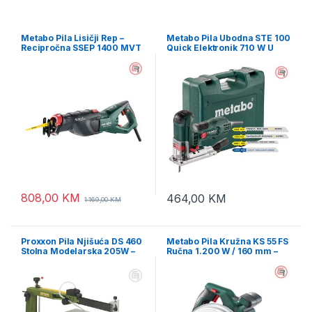
Metabo Pila Lisičji Rep –
Metabo Pila Ubodna STE 100
Recipročna SSEP 1400 MVT
Quick Elektronik 710 W U
Elektronik 1.400 W U Koferu
Koferu + Pilice 20 kom –
– 606178500
601100900
808,00
KM
464,00
KM
1.169,00
KM
Proxxon Pila Njišuća DS 460
Metabo Pila Kružna KS 55 FS
Stolna Modelarska 205W –
Ručna 1.200 W / 160 mm –
27094
600955000