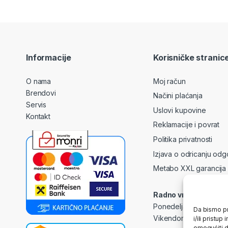
Informacije
Korisničke stranic
O nama
Moj račun
Brendovi
Načini plaćanja
Servis
Uslovi kupovine
Kontakt
Reklamacije i povrat
Politika privatnosti
Izjava o odricanju odg
Metabo XXL garancija
Radno vrijeme
Ponedeljak – Petak: 0
Da bismo pr
Vikendom i praznicima
i/ili prist
omogućiti d