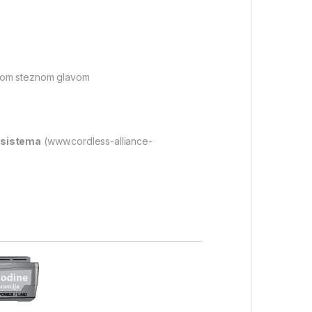
nom steznom glavom
 sistema
(www.cordless-alliance-