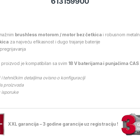
613159900
 snažnim
brushless motorom / motor bez četkica
i robusnom metal
kica
za najveću efikasnost i dugo trajanje baterije
 pregrijavanja
:
proizvod je kompatibilan sa svim
18 V baterijama i punjačima CAS
i tehničkim detaljima ovisno o konfiguraciji
is proizvoda
 isporuke
XXL garancija – 3 godine garancije uz registraciju !