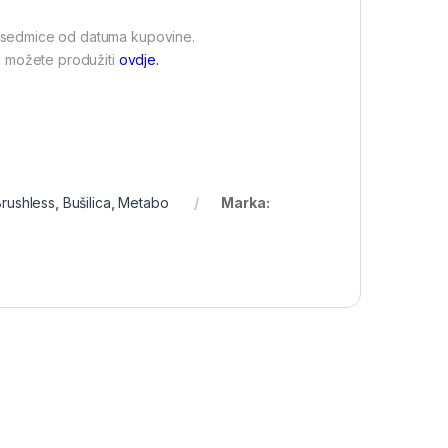
4 sedmice od datuma kupovine.
iju možete produžiti
ovdje.
Brushless
,
Bušilica
,
Metabo
Marka: