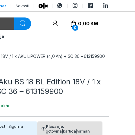
tner
Novosti
0,00
KM
0
je
on 18V / 1 x AKU LiPOWER (4,0 Ah) + SC 36 – 613159900
Aku BS 18 BL Edition 18V / 1 x
SC 36 – 613159900
alihi
ost:
Sigurna
Plaćanje:
gotovina|kartica|virman