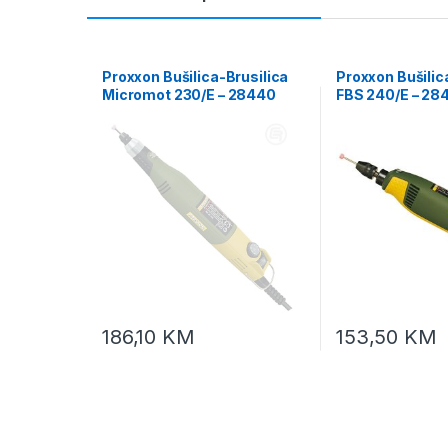
Proxxon Bušilica-Brusilica
Proxxon Bušilic
Micromot 230/E – 28440
FBS 240/E – 28
186,10
KM
153,50
KM