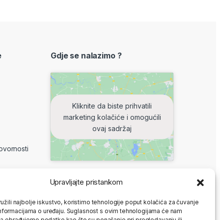
e
Gdje se nalazimo ?
Kliknite da biste prihvatili
marketing kolačiće i omogućili
ovaj sadržaj
ovornosti
Upravljajte pristankom
8-16 h
užili najbolje iskustvo, koristimo tehnologije poput kolačića za čuvanje
: ne radimo
up informacijama o uređaju. Suglasnost s ovim tehnologijama će nam
a obrađujemo podatke kao što su ponašanje pri pregledavanju ili