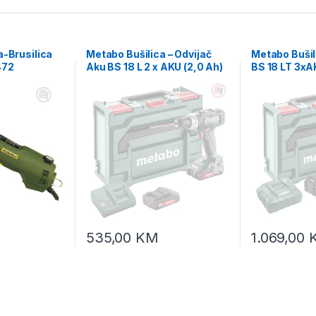
a-Brusilica
Metabo Bušilica – Odvijač
Metabo Bušil
472
Aku BS 18 L 2 x AKU (2,0 Ah)
BS 18 LT 3xA
SC 30 + metaBOX 145 –
55 + metaBO
602321500
602102960
535,00
KM
1.069,00