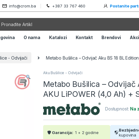
info@crom.ba
+387 33 767 460
Postanite par
rgovina
O nama
Katalozi
Kontakt
Brendovi
Akci
lice - Odvijači
Metabo Bušilica – Odvijač Aku BS 18 BL Editi
Aku Bušilice - Odvijači
Metabo Bušilica – Odvijač 
AKU LiPOWER (4,0 Ah) + 
Dostupnost:
Na z
Bezbjedn
Garancija:
1 + 2 godine
kupovina