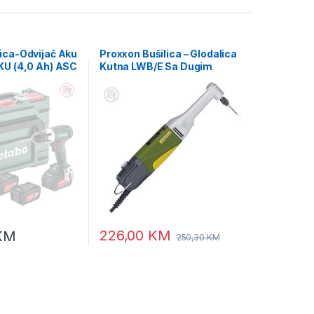
ica-Odvijač Aku
Proxxon Bušilica – Glodalica
KU (4,0 Ah) ASC
Kutna LWB/E Sa Dugim
X 145 –
Vratom 100W – 28492
226,00
KM
KM
250,30
KM