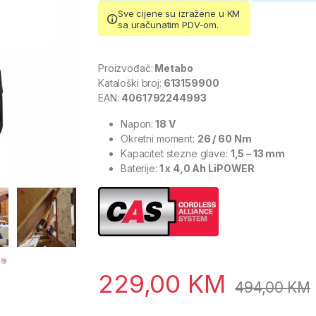
Sve cijene su izražene u KM
sa uračunatim PDV-om.
Proizvođač:
Metabo
Kataloški broj:
613159900
EAN:
4061792244993
Napon:
18 V
Okretni moment:
26 / 60 Nm
Kapacitet stezne glave:
1,5 – 13 mm
Baterije:
1 x 4,0 Ah LiPOWER
229,00
KM
494,00
KM