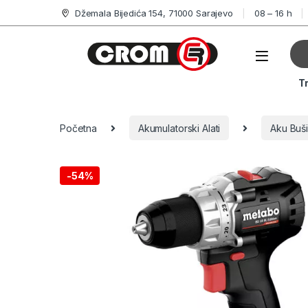
Džemala Bijedića 154, 71000 Sarajevo
08 – 16 h
T
Početna
Akumulatorski Alati
Aku Buši
-
54%