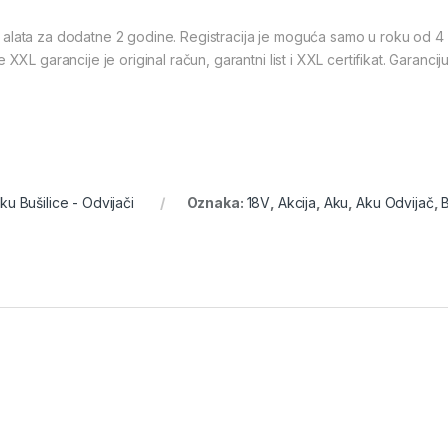
g alata za dodatne 2 godine. Registracija je moguća samo u roku od 
 XXL garancije je original račun, garantni list i XXL certifikat. Garanc
ku Bušilice - Odvijači
Oznaka:
18V
,
Akcija
,
Aku
,
Aku Odvijač
,