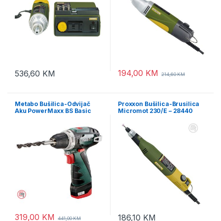
194,00
KM
536,60
KM
214,60
KM
Metabo Bušilica-Odvijač
Proxxon Bušilica-Brusilica
Aku PowerMaxx BS Basic
Micromot 230/E – 28440
12V 2xAKU (2,0Ah) LC 40 –
600080500
319,00
KM
186,10
KM
441,00
KM