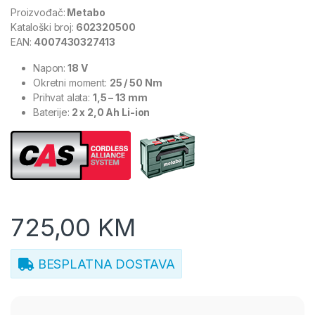
Proizvođač:
Metabo
Kataloški broj:
602320500
EAN:
4007430327413
Napon:
18 V
Okretni moment:
25 / 50 Nm
Prihvat alata:
1,5 – 13 mm
Baterije:
2 x 2,0 Ah Li-ion
725,00
KM
BESPLATNA DOSTAVA