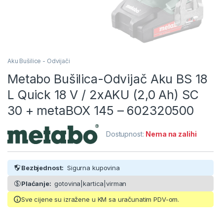
Aku Bušilice - Odvijači
Metabo Bušilica-Odvijač Aku BS 18
L Quick 18 V / 2xAKU (2,0 Ah) SC
30 + metaBOX 145 – 602320500
Dostupnost:
Nema na zalihi
Bezbjednost:
Sigurna kupovina
Plaćanje:
gotovina|kartica|virman
Sve cijene su izražene u KM sa uračunatim PDV-om.