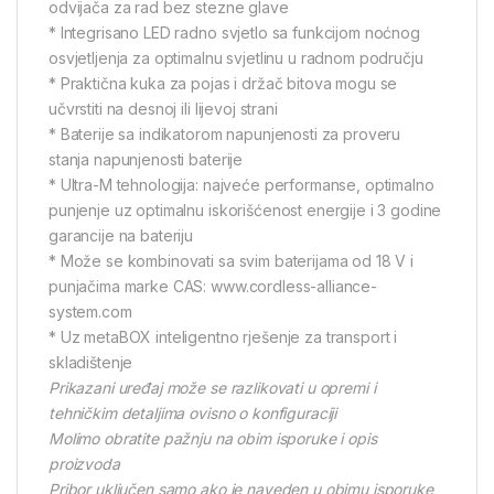
odvijača za rad bez stezne glave
* Integrisano LED radno svjetlo sa funkcijom noćnog
osvjetljenja za optimalnu svjetlinu u radnom području
* Praktična kuka za pojas i držač bitova mogu se
učvrstiti na desnoj ili lijevoj strani
* Baterije sa indikatorom napunjenosti za proveru
stanja napunjenosti baterije
* Ultra-M tehnologija: najveće performanse, optimalno
punjenje uz optimalnu iskorišćenost energije i 3 godine
garancije na bateriju
* Može se kombinovati sa svim baterijama od 18 V i
punjačima marke CAS: www.cordless-alliance-
system.com
* Uz metaBOX inteligentno rješenje za transport i
skladištenje
Prikazani uređaj može se razlikovati u opremi i
tehničkim detaljima ovisno o konfiguraciji
Molimo obratite pažnju na obim isporuke i opis
proizvoda
Pribor uključen samo ako je naveden u obimu isporuke