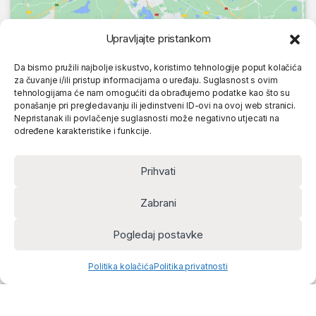
Upravljajte pristankom
Da bismo pružili najbolje iskustvo, koristimo tehnologije poput kolačića
za čuvanje i/ili pristup informacijama o uređaju. Suglasnost s ovim
tehnologijama će nam omogućiti da obrađujemo podatke kao što su
ponašanje pri pregledavanju ili jedinstveni ID-ovi na ovoj web stranici.
Nepristanak ili povlačenje suglasnosti može negativno utjecati na
određene karakteristike i funkcije.
Prihvati
Zabrani
Pogledaj postavke
Politika kolačića
Politika privatnosti
Home
Account
Cart
Search