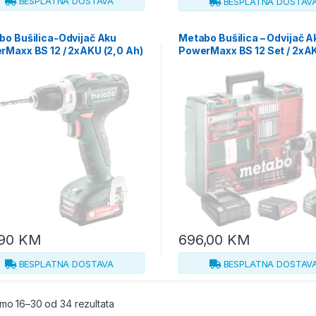
BESPLATNA DOSTAVA
BESPLATNA DOSTAV
bo Bušilica-Odvijač Aku
Metabo Bušilica – Odvijač A
rMaxx BS 12 / 2xAKU (2,0 Ah)
PowerMaxx BS 12 Set / 2xAK
6 + metaBOX – 601036500
Ah) SC 36 Mobile WorkShop
601036870
,90
KM
696,00
KM
BESPLATNA DOSTAVA
BESPLATNA DOSTAV
mo 16–30 od 34 rezultata