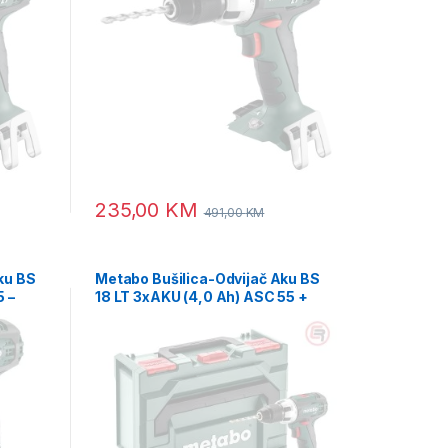
235,00
KM
491,00
KM
ku BS
Metabo Bušilica-Odvijač Aku BS
5 –
18 LT 3xAKU (4,0 Ah) ASC 55 +
metaBOX 145 – 602102960