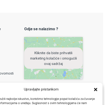
e
Gdje se nalazimo ?
Kliknite da biste prihvatili
marketing kolačiće i omogućili
ovaj sadržaj
ovornosti
Upravljajte pristankom
8-16 h
užili najbolje iskustvo, koristimo tehnologije poput kolačića za čuvanje
: ne radimo
up informacijama o uređaju. Suglasnost s ovim tehnologijama će nam