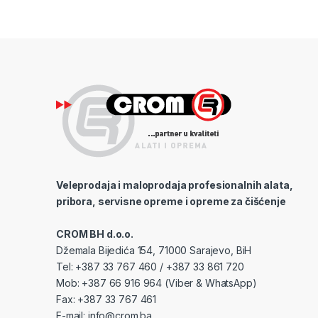
Veleprodaja i maloprodaja profesionalnih alata,
pribora, servisne opreme i opreme za čišćenje
CROM BH d.o.o.
Džemala Bijedića 154, 71000 Sarajevo, BiH
Tel: +387 33 767 460 / +387 33 861 720
Mob: +387 66 916 964 (Viber & WhatsApp)
Fax: +387 33 767 461
E-mail:
info@crom.ba