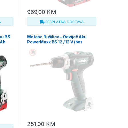
969,00
KM
A
BESPLATNA DOSTAVA
ku BS
Metabo Bušilica – Odvijač Aku
 Ah
PowerMaxx BS 12 / 12 V (bez
5 L –
baterije i punjača) – 601036890
251,00
KM