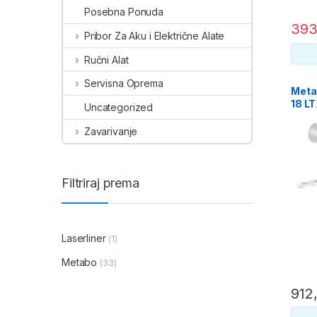
Posebna Ponuda
393
Pribor Za Aku i Električne Alate
Ručni Alat
Servisna Oprema
Metab
18 LT
Uncategorized
bater
L – 
Zavarivanje
Filtriraj prema
Laserliner
(1)
Metabo
(33)
912