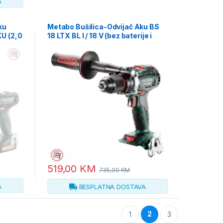
A
ku
Metabo Bušilica-Odvijač Aku BS
U (2,0
18 LTX BL I / 18 V (bez baterije i
 –
punjača) – 602358850
519,00
KM
735,00
KM
A
BESPLATNA DOSTAVA
2
1
3