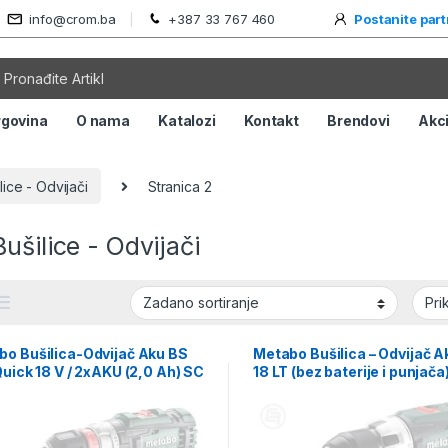
info@crom.ba
+387 33 767 460
Postanite par
rgovina
O nama
Katalozi
Kontakt
Brendovi
Akci
lice - Odvijači
Stranica 2
ušilice - Odvijači
bo Bušilica-Odvijač Aku BS
Metabo Bušilica – Odvijač A
Quick 18 V / 2xAKU (2,0 Ah) SC
18 LT (bez baterije i punjača)
 metaBOX 145 – 602320500
602102890