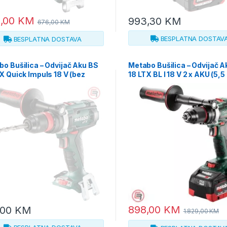
,00
KM
993,30
KM
676,00
KM
BESPLATNA DOSTAV
BESPLATNA DOSTAVA
o Bušilica – Odvijač Aku BS
Metabo Bušilica – Odvijač A
X Quick Impuls 18 V (bez
18 LTX BL I 18 V 2 x AKU (5,5
ije i punjača) + metaBOX 145
LiHD) ASC 145 + metaBOX 14
602193840
602358660
898,00
KM
,00
KM
1.829,00
KM