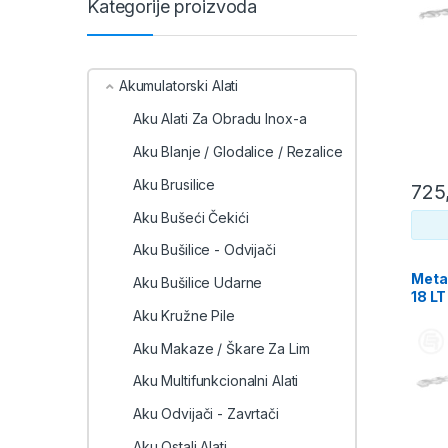
Kategorije proizvoda
Akumulatorski Alati
Aku Alati Za Obradu Inox-a
Aku Blanje / Glodalice / Rezalice
Aku Brusilice
725
Aku Bušeći Čekići
Aku Bušilice - Odvijači
Meta
Aku Bušilice Udarne
18 LT
ASC 
Aku Kružne Pile
Aku Makaze / Škare Za Lim
Aku Multifunkcionalni Alati
Aku Odvijači - Zavrtači
Aku Ostali Alati