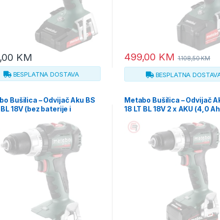
499,00
KM
,00
KM
1.108,50
KM
BESPLATNA DOSTAVA
BESPLATNA DOSTAV
o Bušilica – Odvijač Aku BS
Metabo Bušilica – Odvijač A
 BL 18V (bez baterije i
18 LT BL 18V 2 x AKU (4,0 A
ača) + metaBOX – 602325840
55 + metaBOX – 60232550