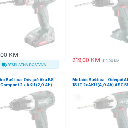
,00
KM
219,00
KM
419,00
KM
BESPLATNA DOSTAVA
bo Bušilica-Odvijač Aku BS
Metabo Bušilica – Odvijač A
 Compact 2 x AKU (2,0 Ah)
18 LT 2xAKU (4,0 Ah) ASC 5
55 – 602102530
602102500