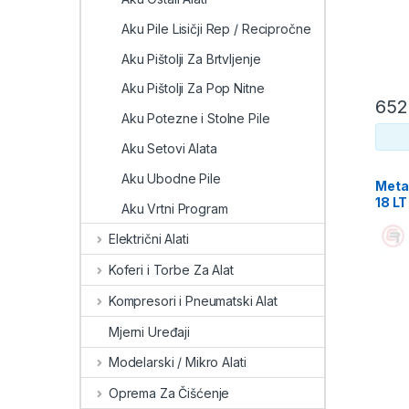
Aku Pile Lisičji Rep / Recipročne
Aku Pištolji Za Brtvljenje
Aku Pištolji Za Pop Nitne
652
Aku Potezne i Stolne Pile
Aku Setovi Alata
Aku Ubodne Pile
Metab
18 LT
Aku Vrtni Program
punj
Električni Alati
Koferi i Torbe Za Alat
Kompresori i Pneumatski Alat
Mjerni Uređaji
Modelarski / Mikro Alati
Oprema Za Čišćenje