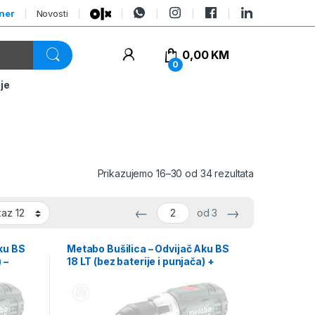
tner
Novosti
0,00
KM
0
je
Prikazujemo 16–30 od 34 rezultata
←
→
od 3
ku BS
Metabo Bušilica – Odvijač Aku BS
 –
18 LT (bez baterije i punjača) +
metaBOX – 602102840