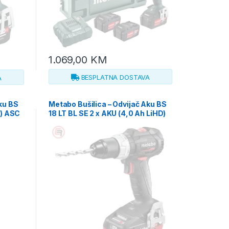
1.069,00
KM
BESPLATNA DOSTAVA
A
ku BS
Metabo Bušilica – Odvijač Aku BS
h) ASC
18 LT BL SE 2 x AKU (4,0 Ah LiHD)
0
ASC 55 – 602367800