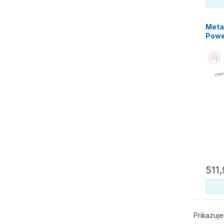
Meta
Powe
SC 3
511
Prikazuje