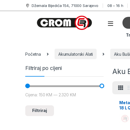
Džemala Bijedića 154, 71000 Sarajevo
08 – 16 h
T
Početna
Akumulatorski Alati
Aku Buši
Filtriraj po cijeni
Aku B
Cijena:
150 KM
—
2.320 KM
Meta
18 L 
Filtriraj
30 +