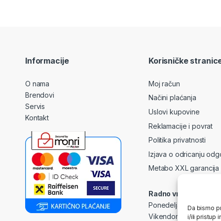
Informacije
Korisničke stranic
O nama
Moj račun
Brendovi
Načini plaćanja
Servis
Uslovi kupovine
Kontakt
Reklamacije i povrat
Politika privatnosti
Izjava o odricanju odg
Metabo XXL garancija
Radno vrijeme
Ponedeljak – Petak: 0
Da bismo pr
Vikendom i praznicima
i/ili prist